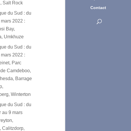
, Salt Rock
Contact
ique du Sud : du
 mars 2022 :
osi Bay,
a, Umkhuze
ique du Sud : du
 mars 2022 :
einet, Parc
l de Camdeboo,
hesda, Barrage
p,
erg, Winterton
ique du Sud : du
er au 9 mars
reyton,
 Calitzdorp,