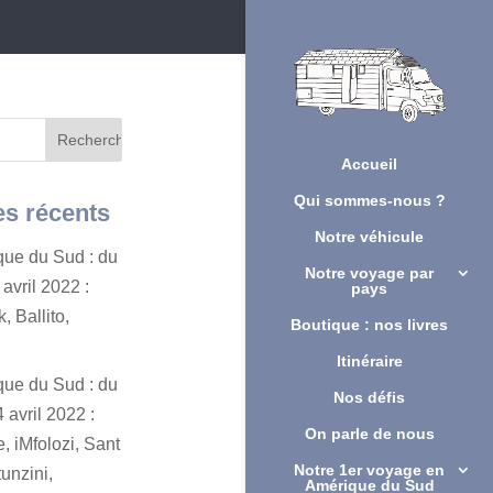
Accueil
Qui sommes-nous ?
es récents
Notre véhicule
ique du Sud : du
Notre voyage par
avril 2022 :
pays
, Ballito,
Boutique : nos livres
Itinéraire
ique du Sud : du
Nos défis
 avril 2022 :
On parle de nous
, iMfolozi, Sant
Notre 1er voyage en
unzini,
Amérique du Sud