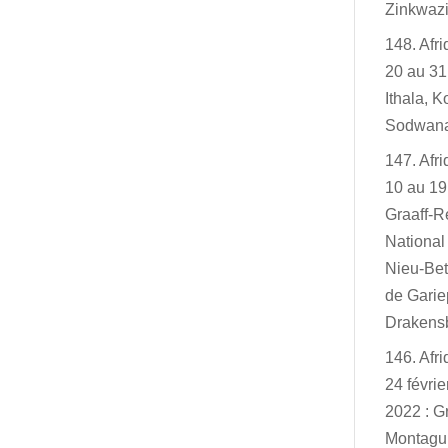
Zinkwazi
148. Afr
20 au 31
Ithala, K
Sodwan
147. Afr
10 au 19
Graaff-R
Nationa
Nieu-Bet
de Garie
Drakensb
146. Afr
24 févri
2022 : G
Montagu,