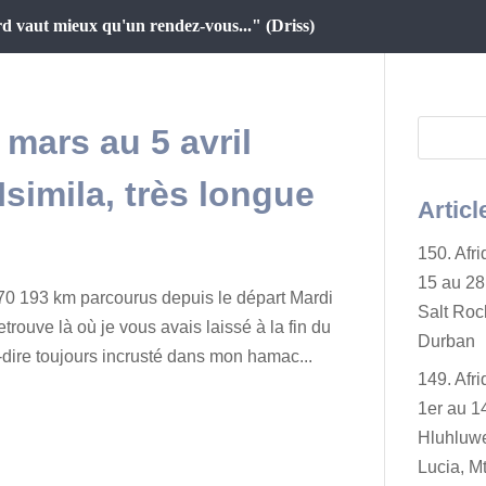
d vaut mieux qu'un rendez-vous..." (Driss)
 mars au 5 avril
simila, très longue
Articl
150. Afr
15 au 28 
70 193 km parcourus depuis le départ Mardi
Salt Rock
rouve là où je vous avais laissé à la fin du
Durban
à-dire toujours incrusté dans mon hamac...
149. Afr
1er au 14
Hluhluwe
Lucia, Mt