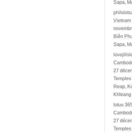
Sapa, M
philslot
Vietnam 
novembr
Biên Ph
Sapa, M
lovejilisl
Cambodg
27 déce
Temples 
Reap, K
Khleang
lotus 36
Cambodg
27 déce
Temples 