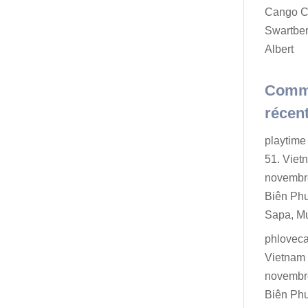
Cango C
Swartber
Albert
Comm
récen
playtime 
51. Viet
novembr
Biên Ph
Sapa, M
phlovec
Vietnam 
novembr
Biên Ph