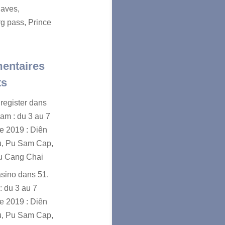
aves,
g pass, Prince
entaires
ts
register
dans
nam : du 3 au 7
e 2019 : Diên
u, Pu Sam Cap,
u Cang Chai
asino
dans
51.
: du 3 au 7
e 2019 : Diên
u, Pu Sam Cap,