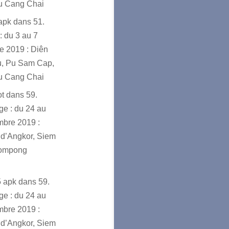
u Cang Chai
sapk
dans
51.
: du 3 au 7
e 2019 : Diên
u, Pu Sam Cap,
u Cang Chai
ot
dans
59.
e : du 24 au
mbre 2019 :
d’Angkor, Siem
ompong
5 apk
dans
59.
e : du 24 au
mbre 2019 :
d’Angkor, Siem