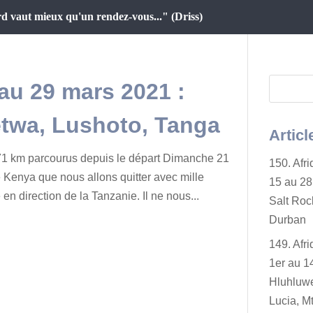
d vaut mieux qu'un rendez-vous..." (Driss)
 au 29 mars 2021 :
etwa, Lushoto, Tanga
Articl
1 km parcourus depuis le départ Dimanche 21
150. Afr
e Kenya que nous allons quitter avec mille
15 au 28 
n direction de la Tanzanie. Il ne nous...
Salt Rock
Durban
149. Afr
1er au 14
Hluhluwe
Lucia, Mt