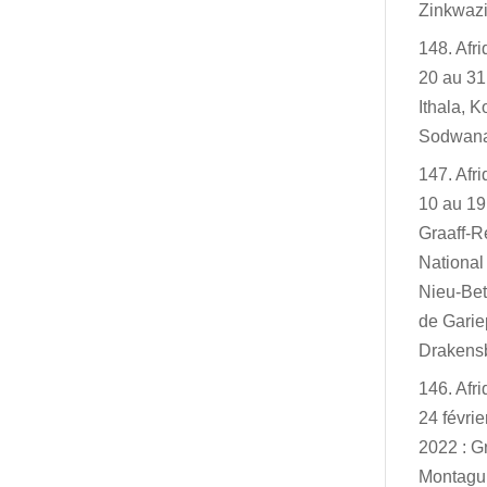
Zinkwazi
148. Afr
20 au 31
Ithala, K
Sodwan
147. Afr
10 au 19
Graaff-R
Nationa
Nieu-Bet
de Garie
Drakensb
146. Afr
24 févri
2022 : G
Montagu,