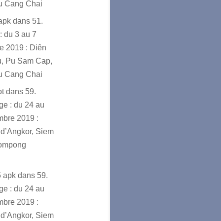
u Cang Chai
sapk
dans
51.
: du 3 au 7
e 2019 : Diên
u, Pu Sam Cap,
u Cang Chai
ot
dans
59.
e : du 24 au
mbre 2019 :
d’Angkor, Siem
ompong
5 apk
dans
59.
e : du 24 au
mbre 2019 :
d’Angkor, Siem