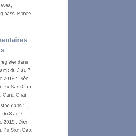
aves,
g pass, Prince
entaires
ts
register
dans
nam : du 3 au 7
e 2019 : Diên
u, Pu Sam Cap,
u Cang Chai
asino
dans
51.
: du 3 au 7
e 2019 : Diên
u, Pu Sam Cap,