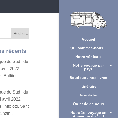
Accueil
Qui sommes-nous ?
es récents
Notre véhicule
ique du Sud : du
Notre voyage par
avril 2022 :
pays
, Ballito,
Boutique : nos livres
Itinéraire
ique du Sud : du
Nos défis
 avril 2022 :
On parle de nous
, iMfolozi, Sant
Notre 1er voyage en
unzini,
Amérique du Sud