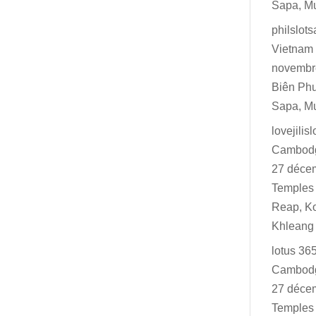
Sapa, M
philslot
Vietnam 
novembr
Biên Ph
Sapa, M
lovejilisl
Cambodg
27 déce
Temples 
Reap, K
Khleang
lotus 36
Cambodg
27 déce
Temples 