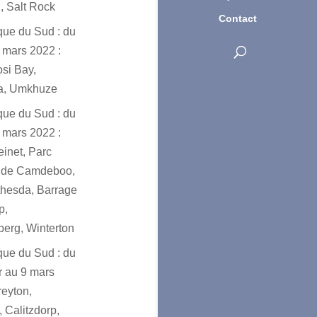
, Salt Rock
Contact
ique du Sud : du
 mars 2022 :
osi Bay,
a, Umkhuze
ique du Sud : du
 mars 2022 :
einet, Parc
l de Camdeboo,
hesda, Barrage
p,
erg, Winterton
ique du Sud : du
er au 9 mars
reyton,
 Calitzdorp,