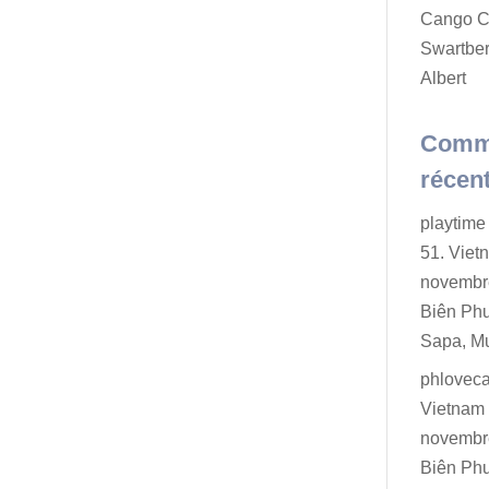
Cango C
Swartber
Albert
Comm
récen
playtime 
51. Viet
novembr
Biên Ph
Sapa, M
phlovec
Vietnam 
novembr
Biên Ph