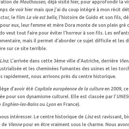
ration de
Mauthausen
, déjà visité hier, pour approfondir la v
ps de voir hier mais que j’ai du coup intégré à mon récit dét
ctor, le film
La vie est belle,
l’histoire de Guido et son fils, d
our eux, leur femme et mère Dora monte de son plein gré d
veut tout faire pour éviter l’horreur à son fils. Les enfant
mentaire, mais il permet d’aborder ce sujet difficile et les d
e sur ce site terrible.
Linz.
L’arrivée dans cette 3ème ville d’Autriche, derrière
Vien
ndustrialisée et les cheminées fumantes des usines et les tor
is rapidement, nous arrivons près du centre historique.
ilège d’avoir été
Capitale européenne de la culture
en 2009, ce
ée pour son dynamisme culturel. Elle est classée par l’
UNES
e
Enghien-les-Bains
ou
Lyon
en France).
nous intéresser. Le centre historique de
Linz
est ravissant, bi
e de
Vienne
pour en être vraiment sous le charme. Nous avon