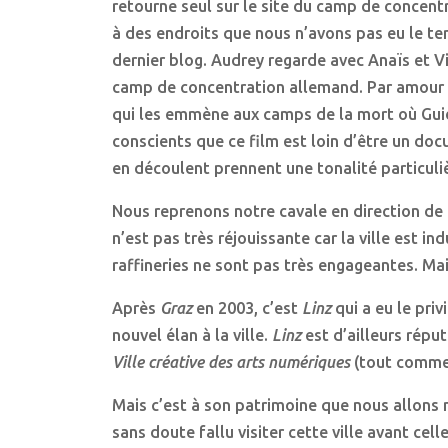
retourne seul sur le site du camp de concent
à des endroits que nous n’avons pas eu le tem
dernier blog. Audrey regarde avec Anaïs et Vi
camp de concentration allemand. Par amour p
qui les emmène aux camps de la mort où Guido 
conscients que ce film est loin d’être un docu
en découlent prennent une tonalité particulièr
Nous reprenons notre cavale en direction de
n’est pas très réjouissante car la ville est i
raffineries ne sont pas très engageantes. Ma
Après
Graz
en 2003, c’est
Linz
qui a eu le priv
nouvel élan à la ville.
Linz
est d’ailleurs réput
Ville créative des arts numériques
(tout comm
Mais c’est à son patrimoine que nous allons 
sans doute fallu visiter cette ville avant cell