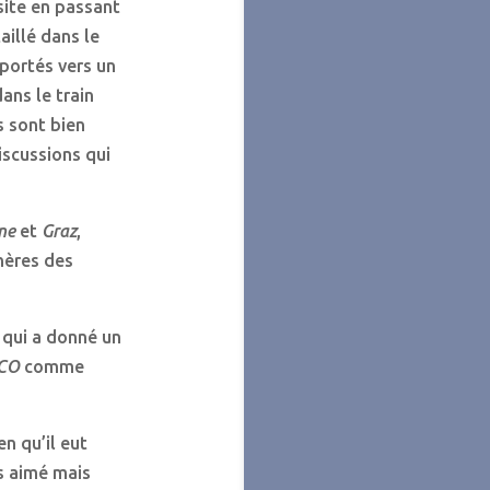
isite en passant
aillé dans le
éportés vers un
ans le train
s sont bien
iscussions qui
ne
et
Graz
,
chères des
 qui a donné un
CO
comme
en qu’il eut
s aimé mais