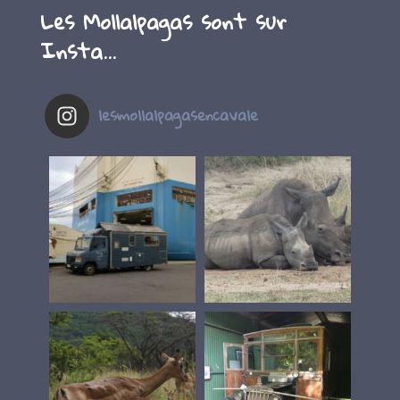
Les Mollalpagas sont sur
Insta…
lesmollalpagasencavale