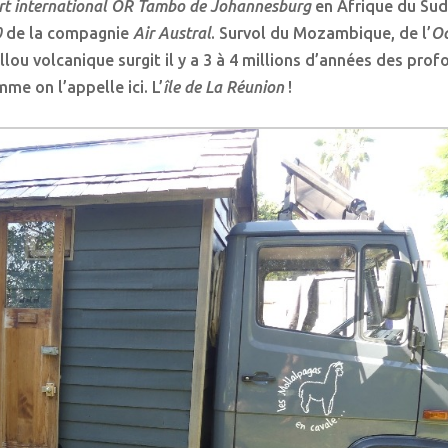
rt international OR Tambo de Johannesburg
en Afrique du Sud.
0
de la compagnie
Air Austral
. Survol du Mozambique, de l’
Oc
llou volcanique surgit il y a 3 à 4 millions d’années des pro
me on l’appelle ici. L’
île de La Réunion
!