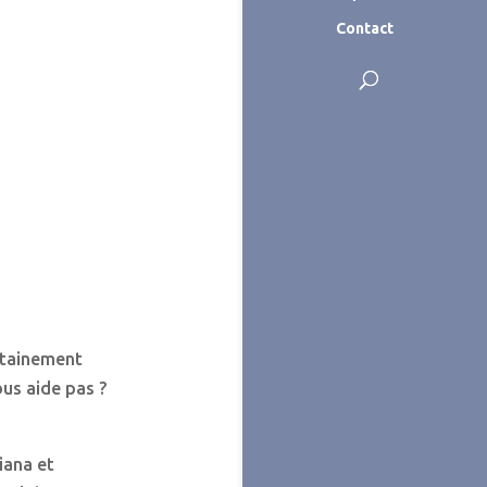
Contact
ertainement
us aide pas ?
iana et