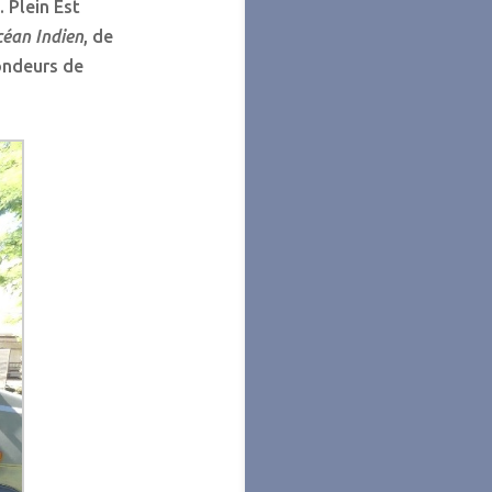
 Plein Est
éan Indien
, de
fondeurs de