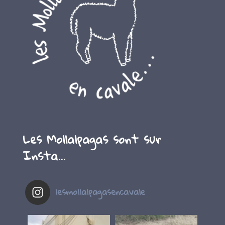
Les Mollalpagas sont sur
Insta…
lesmollalpagasencavale