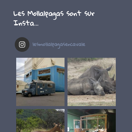
Les Mollalpagas sont sur
Insta…
lesmollalpagasencavale