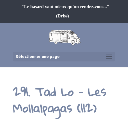
"Le hasard vaut mieux qu'un rendez-vous..."
(Driss)
Sélectionner une page
291. Tad Lo – Les
Mollalpagas (112)