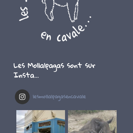
Les Mollalpagas sont sur
Insta…
lesmollalpagasencavale