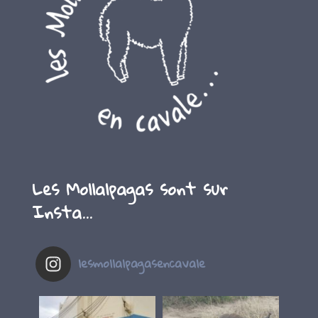
Les Mollalpagas sont sur
Insta…
lesmollalpagasencavale