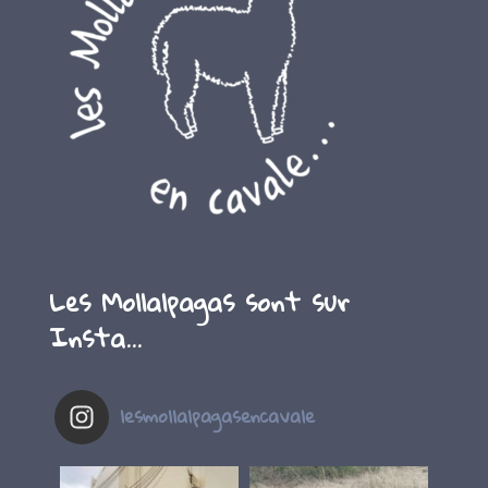
Les Mollalpagas sont sur
Insta…
lesmollalpagasencavale