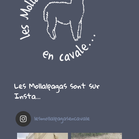
Les Mollalpagas sont sur
Insta…
lesmollalpagasencavale