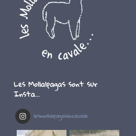
Les Mollalpagas sont sur
Insta…
lesmollalpagasencavale