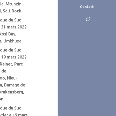
ia, Mtunzini,
Contact
, Salt Rock
ique du Sud :
u 31 mars 2022
 Kosi Bay,
a, Umkhuze
ique du Sud :
u 19 mars 2022
-Reinet, Parc
l de
o, Nieu-
a, Barrage de
Drakensberg,
on
ique du Sud :
vrier au 9 mars