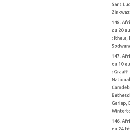
Sant Luc
Zinkwazi
148. Afr
du 20 a
: Ithala,
Sodwan
147. Afr
du 10 a
: Graaff
Nationa
Camdebo
Bethesd
Gariep, 
Wintert
146. Afr
du 24 fé