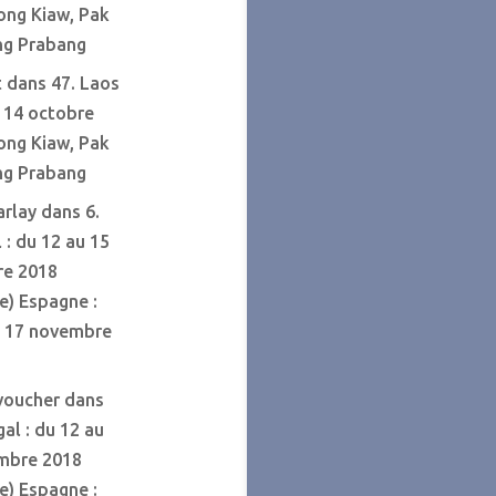
ong Kiaw, Pak
ng Prabang
t
dans
47. Laos
u 14 octobre
ong Kiaw, Pak
ng Prabang
arlay
dans
6.
 : du 12 au 15
e 2018
ve) Espagne :
u 17 novembre
voucher
dans
gal : du 12 au
mbre 2018
ve) Espagne :