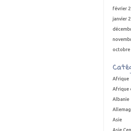
février 
janvier 
décembr
novembr
octobre
Catég
Afrique
Afrique
Albanie
Allemag
Asie
Asie Cen