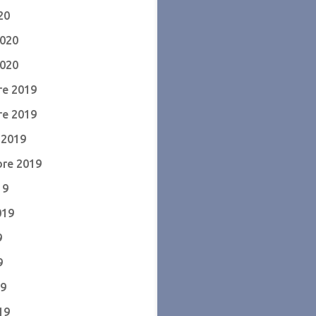
20
2020
2020
e 2019
e 2019
 2019
re 2019
19
019
9
9
19
19