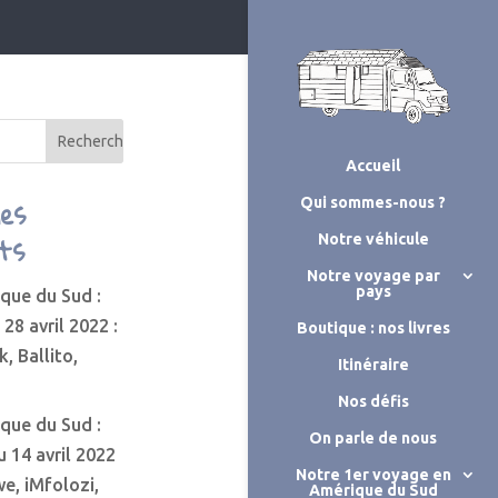
Accueil
les
Qui sommes-nous ?
ts
Notre véhicule
Notre voyage par
pays
ique du Sud :
 28 avril 2022 :
Boutique : nos livres
k, Ballito,
Itinéraire
Nos défis
ique du Sud :
On parle de nous
u 14 avril 2022
Notre 1er voyage en
we, iMfolozi,
Amérique du Sud