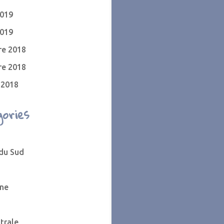
2019
2019
e 2018
e 2018
 2018
ories
 du Sud
ne
trale