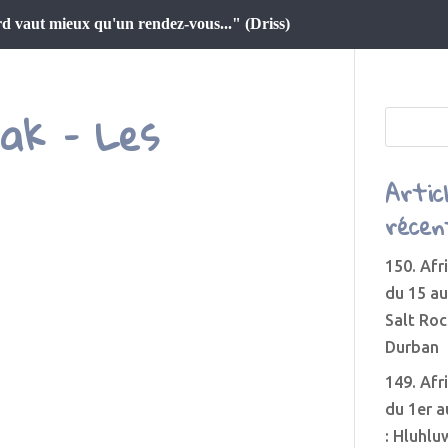
d vaut mieux qu'un rendez-vous..." (Driss)
eak – Les
Artic
récen
150. Afr
du 15 au
Salt Roc
Durban
149. Afr
du 1er a
: Hluhlu