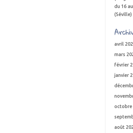
du 16 a
(Séville)
Archi
avril 20
mars 20
février 
janvier 
décembr
novembr
octobre
septemb
août 20