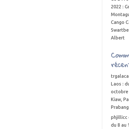
2022 : G
Montagu
Cango C
Swartber
Albert
Comm
récen
trgalaca
Laos : d
octobre
Kiaw, P
Prabang
phjillicc
du 8 au 