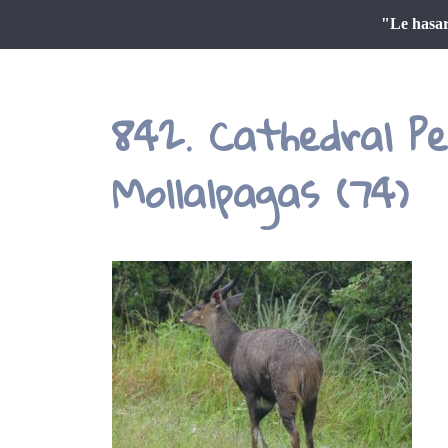
"Le hasar
842. Cathedral P
Mollalpagas (74)