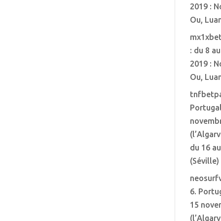
2019 : N
Ou, Lua
mx1xbe
: du 8 a
2019 : N
Ou, Lua
tnfbetp
Portugal
novembr
(l’Algar
du 16 a
(Séville)
neosurf
6. Portu
15 nove
(l’Algar