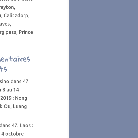
reyton,
, Calitzdorp,
aves,
g pass, Prince
entaires
ts
sino
dans
47.
u 8 au 14
 2019 : Nong
ak Ou, Luang
dans
47. Laos :
14 octobre