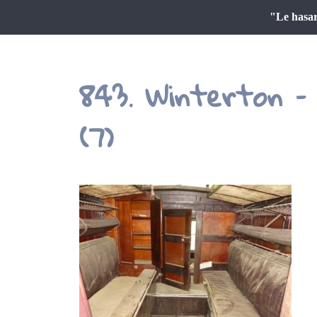
"Le hasar
843. Winterton – 
(7)