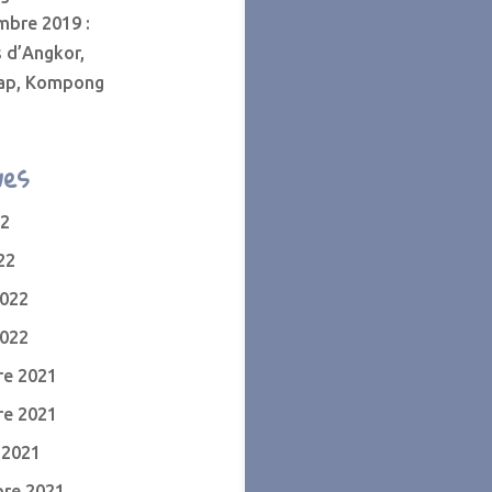
mbre 2019 :
 d’Angkor,
ap, Kompong
ves
22
22
2022
2022
e 2021
e 2021
 2021
re 2021