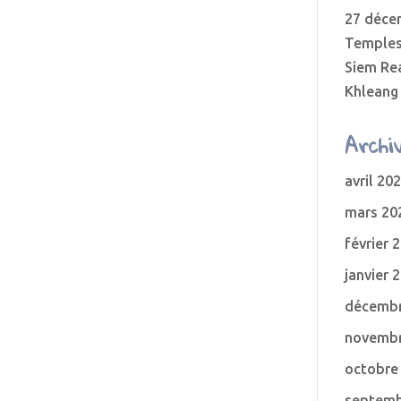
27 déce
Temples
Siem Re
Khleang
Archi
avril 20
mars 20
février 
janvier 
décembr
novembr
octobre
septemb