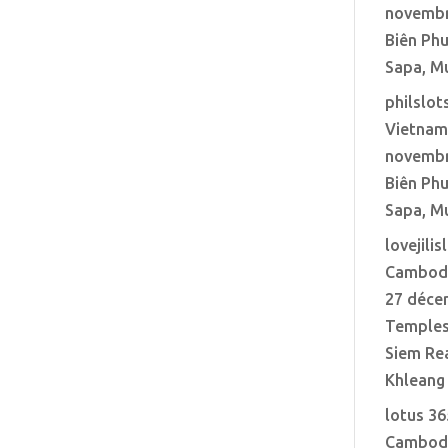
novembr
Biên Phu
Sapa, M
philslo
Vietnam 
novembr
Biên Phu
Sapa, M
lovejilis
Cambodg
27 déce
Temples
Siem Re
Khleang
lotus 3
Cambodg