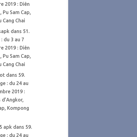
e 2019 : Diên
, Pu Sam Cap,
u Cang Chai
tsapk
dans
51.
: du 3 au 7
e 2019 : Diên
, Pu Sam Cap,
u Cang Chai
lot
dans
59.
e : du 24 au
mbre 2019 :
 d’Angkor,
ap, Kompong
65 apk
dans
59.
e : du 24 au