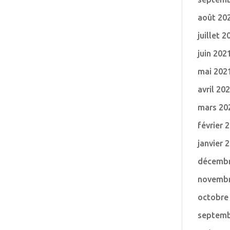
août 20
juillet 2
juin 202
mai 202
avril 20
mars 20
février 
janvier 
décembr
novembr
octobre
septemb