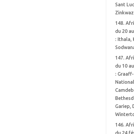
Sant Luc
Zinkwazi
148. Afr
du 20 a
: Ithala,
Sodwan
147. Afr
du 10 a
: Graaff
Nationa
Camdebo
Bethesd
Gariep, 
Wintert
146. Afr
du 24 fé