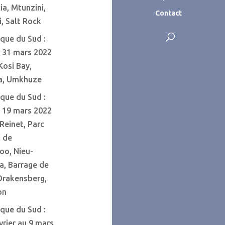
ia, Mtunzini,
Contact
, Salt Rock
ique du Sud :
u 31 mars 2022
 Kosi Bay,
a, Umkhuze
ique du Sud :
u 19 mars 2022
-Reinet, Parc
l de
o, Nieu-
a, Barrage de
Drakensberg,
on
ique du Sud :
vrier au 9 mars