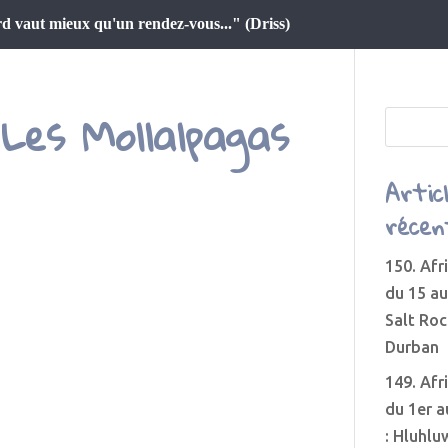
d vaut mieux qu'un rendez-vous..." (Driss)
Les Mollalpagas
Artic
récen
150. Afr
du 15 au
Salt Roc
Durban
149. Afr
du 1er a
: Hluhlu