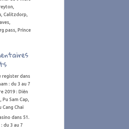
reyton,
, Calitzdorp,
aves,
g pass, Prince
entaires
ts
 register
dans
nam : du 3 au 7
e 2019 : Diên
, Pu Sam Cap,
u Cang Chai
asino
dans
51.
: du 3 au 7