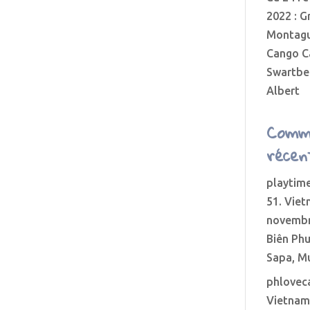
2022 : G
Montagu
Cango C
Swartber
Albert
Comm
récen
playtime
51. Viet
novembr
Biên Phu
Sapa, M
phlovec
Vietnam 