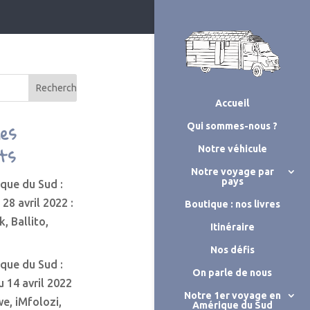
Accueil
les
Qui sommes-nous ?
ts
Notre véhicule
Notre voyage par
pays
ique du Sud :
 28 avril 2022 :
Boutique : nos livres
k, Ballito,
Itinéraire
Nos défis
ique du Sud :
On parle de nous
u 14 avril 2022
Notre 1er voyage en
we, iMfolozi,
Amérique du Sud