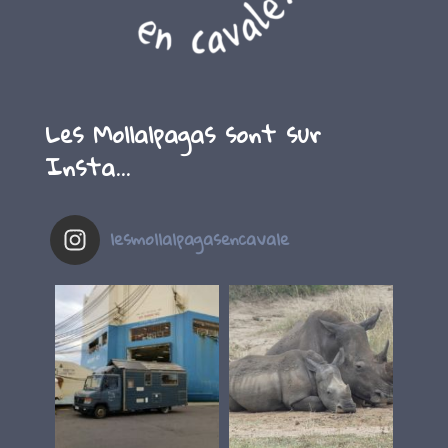
Les Mollalpagas sont sur
Insta…
lesmollalpagasencavale