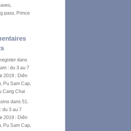
aves,
g pass, Prince
entaires
ts
register
dans
nam : du 3 au 7
e 2019 : Diên
u, Pu Sam Cap,
u Cang Chai
asino
dans
51.
: du 3 au 7
e 2019 : Diên
u, Pu Sam Cap,