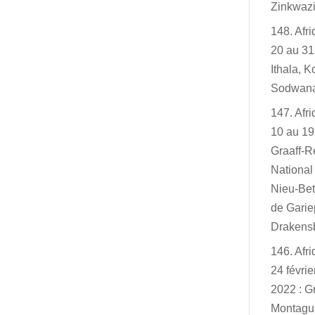
Zinkwazi
148. Afr
20 au 31
Ithala, K
Sodwan
147. Afr
10 au 19
Graaff-R
Nationa
Nieu-Bet
de Garie
Drakensb
146. Afr
24 févri
2022 : G
Montagu,