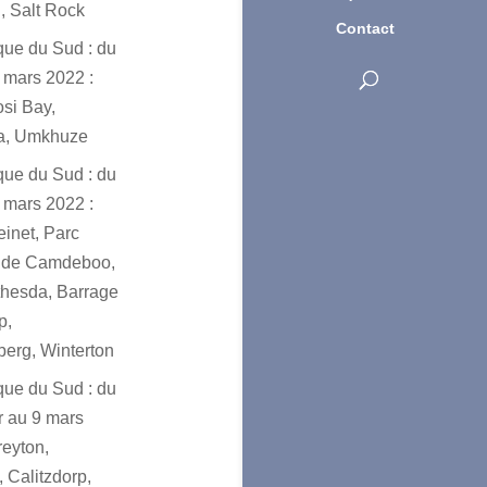
, Salt Rock
Contact
ique du Sud : du
 mars 2022 :
osi Bay,
a, Umkhuze
ique du Sud : du
 mars 2022 :
einet, Parc
l de Camdeboo,
hesda, Barrage
p,
erg, Winterton
ique du Sud : du
er au 9 mars
reyton,
 Calitzdorp,