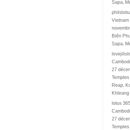
Sapa, M
philslot
Vietnam 
novembr
Biên Ph
Sapa, M
lovejilisl
Cambodg
27 déce
Temples 
Reap, K
Khleang
lotus 36
Cambodg
27 déce
Temples 