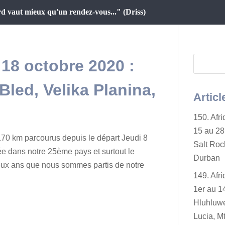
d vaut mieux qu'un rendez-vous..." (Driss)
 18 octobre 2020 :
 Bled, Velika Planina,
Articl
150. Afr
15 au 28 
70 km parcourus depuis le départ Jeudi 8
Salt Rock
ée dans notre 25ème pays et surtout le
Durban
eux ans que nous sommes partis de notre
149. Afr
1er au 14
Hluhluwe
Lucia, Mt