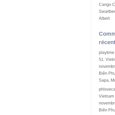
Cango C
Swartber
Albert
Comm
récen
playtime 
51. Viet
novembr
Biên Ph
Sapa, M
phlovec
Vietnam 
novembr
Biên Ph