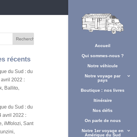
Accueil
Qui sommes-nous ?
es récents
Notre véhicule
ique du Sud : du
Notre voyage par
avril 2022 :
pays
, Ballito,
Boutique : nos livres
Itinéraire
ique du Sud : du
Nos défis
 avril 2022 :
On parle de nous
, iMfolozi, Sant
Notre 1er voyage en
unzini,
Amérique du Sud