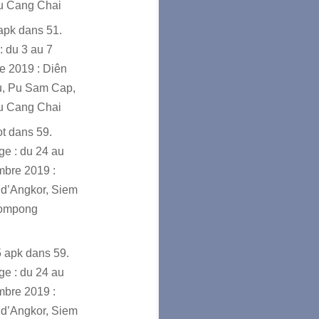
u Cang Chai
sapk
dans
51.
: du 3 au 7
e 2019 : Diên
u, Pu Sam Cap,
u Cang Chai
ot
dans
59.
e : du 24 au
mbre 2019 :
d’Angkor, Siem
ompong
5 apk
dans
59.
e : du 24 au
mbre 2019 :
d’Angkor, Siem