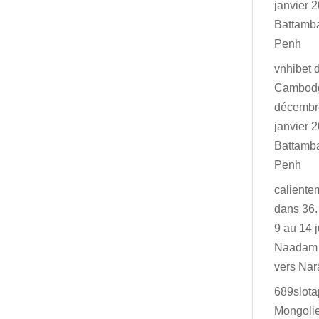
janvier 2
Battamb
Penh
vnhibet
Cambodg
décembr
janvier 2
Battamb
Penh
caliente
dans
36.
9 au 14 j
Naadam 
vers Na
689slot
Mongolie