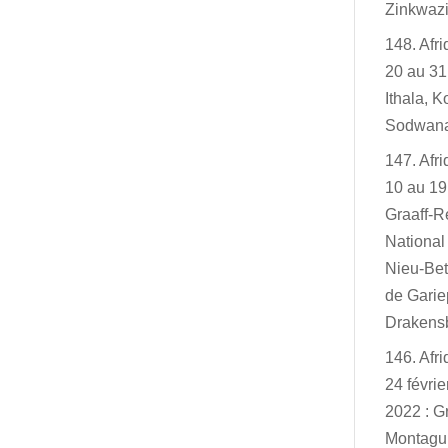
Zinkwazi
148. Afr
20 au 31
Ithala, K
Sodwan
147. Afr
10 au 19
Graaff-R
Nationa
Nieu-Bet
de Garie
Drakensb
146. Afr
24 févri
2022 : G
Montagu,