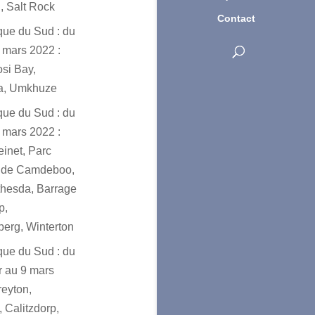
, Salt Rock
Contact
ique du Sud : du
 mars 2022 :
osi Bay,
a, Umkhuze
ique du Sud : du
 mars 2022 :
einet, Parc
l de Camdeboo,
hesda, Barrage
p,
erg, Winterton
ique du Sud : du
er au 9 mars
reyton,
 Calitzdorp,