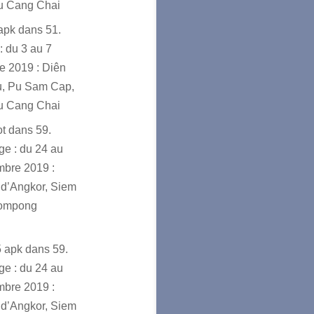
u Cang Chai
sapk
dans
51.
: du 3 au 7
e 2019 : Diên
u, Pu Sam Cap,
u Cang Chai
ot
dans
59.
e : du 24 au
mbre 2019 :
d’Angkor, Siem
ompong
5 apk
dans
59.
e : du 24 au
mbre 2019 :
d’Angkor, Siem