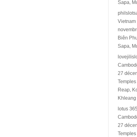
Sapa, M
philslot
Vietnam 
novembr
Biên Ph
Sapa, M
lovejilisl
Cambodg
27 déce
Temples 
Reap, K
Khleang
lotus 36
Cambodg
27 déce
Temples 