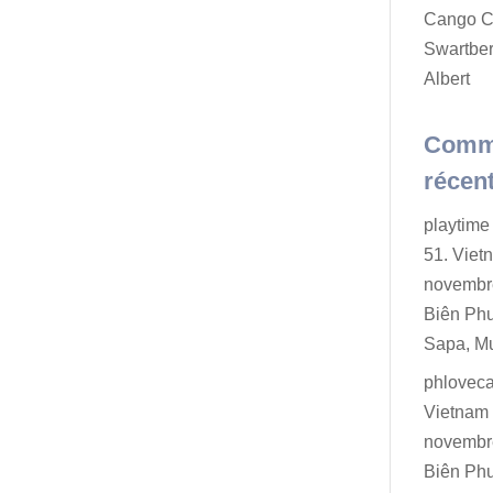
Cango C
Swartber
Albert
Comm
récen
playtime 
51. Viet
novembr
Biên Ph
Sapa, M
phlovec
Vietnam 
novembr
Biên Ph