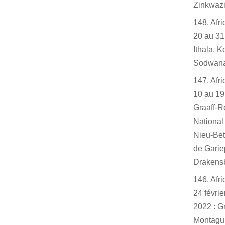
Zinkwazi
148. Afr
20 au 31
Ithala, K
Sodwan
147. Afr
10 au 19
Graaff-R
Nationa
Nieu-Bet
de Garie
Drakensb
146. Afr
24 févri
2022 : G
Montagu,