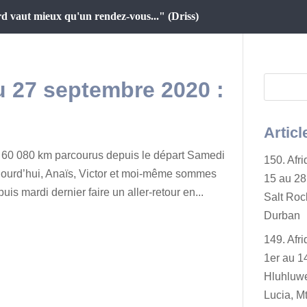
d vaut mieux qu'un rendez-vous..." (Driss)
au 27 septembre 2020 :
Articl
60 080 km parcourus depuis le départ Samedi
150. Afr
jourd’hui, Anaïs, Victor et moi-même sommes
15 au 28 
uis mardi dernier faire un aller-retour en...
Salt Rock
Durban
149. Afr
1er au 14
Hluhluwe
Lucia, Mt