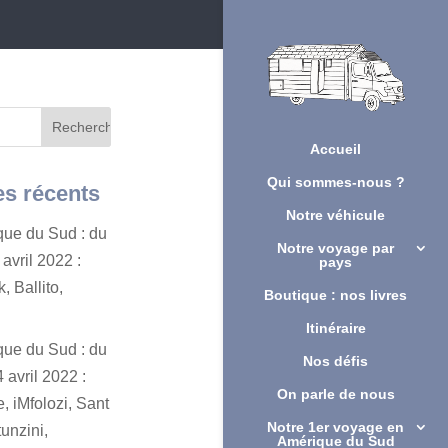
Accueil
Qui sommes-nous ?
es récents
Notre véhicule
ique du Sud : du
Notre voyage par
avril 2022 :
pays
, Ballito,
Boutique : nos livres
Itinéraire
ique du Sud : du
Nos défis
 avril 2022 :
On parle de nous
, iMfolozi, Sant
Notre 1er voyage en
unzini,
Amérique du Sud