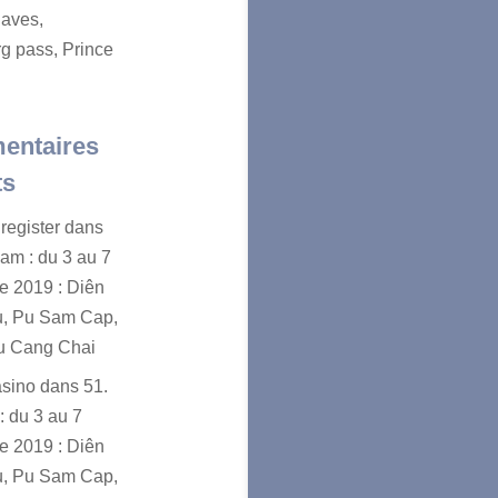
aves,
g pass, Prince
entaires
ts
register
dans
nam : du 3 au 7
e 2019 : Diên
u, Pu Sam Cap,
u Cang Chai
asino
dans
51.
: du 3 au 7
e 2019 : Diên
u, Pu Sam Cap,