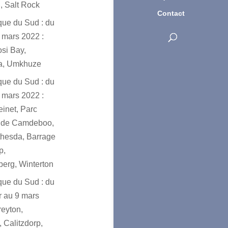
, Salt Rock
Contact
ique du Sud : du
 mars 2022 :
osi Bay,
a, Umkhuze
ique du Sud : du
 mars 2022 :
einet, Parc
l de Camdeboo,
hesda, Barrage
p,
erg, Winterton
ique du Sud : du
er au 9 mars
reyton,
 Calitzdorp,