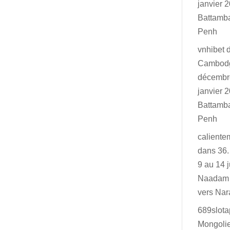
janvier 2
Battamb
Penh
vnhibet
Cambodg
décembr
janvier 2
Battamb
Penh
caliente
dans
36.
9 au 14 j
Naadam 
vers Na
689slot
Mongolie