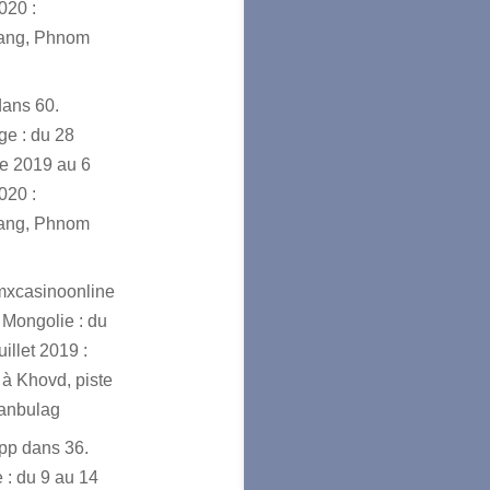
020 :
ang, Phnom
dans
60.
e : du 28
e 2019 au 6
020 :
ang, Phnom
mxcasinoonline
 Mongolie : du
uillet 2019 :
à Khovd, piste
ranbulag
app
dans
36.
 : du 9 au 14