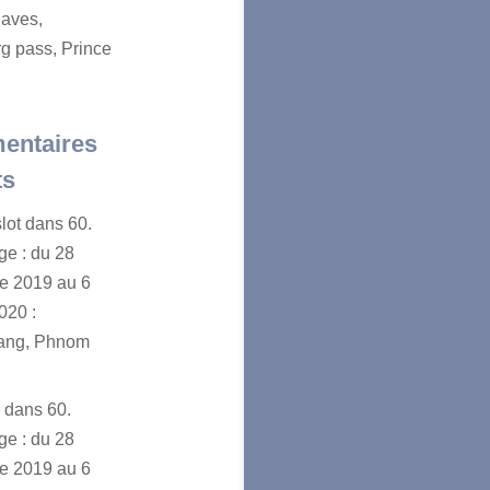
aves,
g pass, Prince
entaires
ts
lot
dans
60.
e : du 28
e 2019 au 6
020 :
ang, Phnom
n
dans
60.
e : du 28
e 2019 au 6