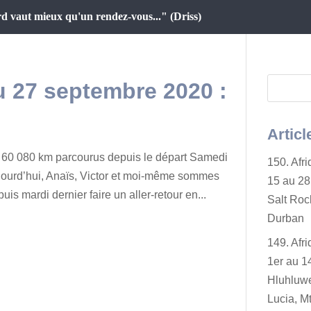
d vaut mieux qu'un rendez-vous..." (Driss)
au 27 septembre 2020 :
Articl
60 080 km parcourus depuis le départ Samedi
150. Afr
jourd’hui, Anaïs, Victor et moi-même sommes
15 au 28 
uis mardi dernier faire un aller-retour en...
Salt Rock
Durban
149. Afr
1er au 14
Hluhluwe
Lucia, Mt