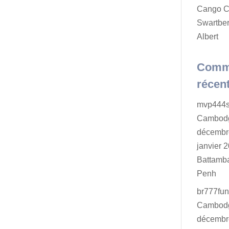
Cango C
Swartber
Albert
Comm
récen
mvp444s
Cambodg
décembr
janvier 2
Battamb
Penh
br777fu
Cambodg
décembr