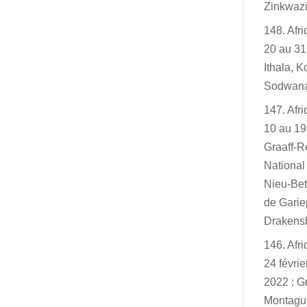
Zinkwazi
148. Afr
20 au 31
Ithala, K
Sodwan
147. Afr
10 au 19
Graaff-R
Nationa
Nieu-Bet
de Garie
Drakensb
146. Afr
24 févri
2022 : G
Montagu,