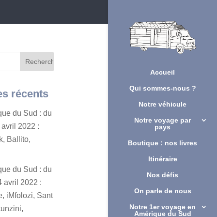
Accueil
Qui sommes-nous ?
es récents
Notre véhicule
ique du Sud : du
Notre voyage par
avril 2022 :
pays
, Ballito,
Boutique : nos livres
Itinéraire
ique du Sud : du
Nos défis
 avril 2022 :
On parle de nous
, iMfolozi, Sant
Notre 1er voyage en
unzini,
Amérique du Sud