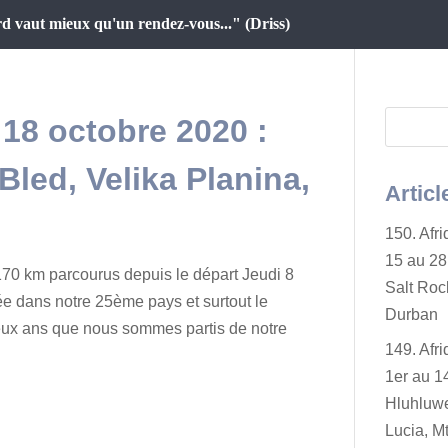
d vaut mieux qu'un rendez-vous..." (Driss)
 18 octobre 2020 :
 Bled, Velika Planina,
Articl
150. Afr
15 au 28 
70 km parcourus depuis le départ Jeudi 8
Salt Rock
ée dans notre 25ème pays et surtout le
Durban
eux ans que nous sommes partis de notre
149. Afr
1er au 14
Hluhluwe
Lucia, Mt