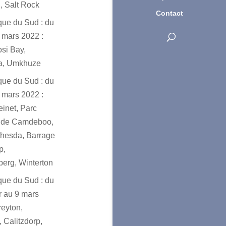
, Salt Rock
Contact
ique du Sud : du
 mars 2022 :
osi Bay,
a, Umkhuze
ique du Sud : du
 mars 2022 :
einet, Parc
l de Camdeboo,
hesda, Barrage
p,
erg, Winterton
ique du Sud : du
er au 9 mars
reyton,
 Calitzdorp,