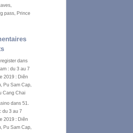
aves,
g pass, Prince
entaires
ts
register
dans
nam : du 3 au 7
e 2019 : Diên
u, Pu Sam Cap,
u Cang Chai
asino
dans
51.
: du 3 au 7
e 2019 : Diên
u, Pu Sam Cap,