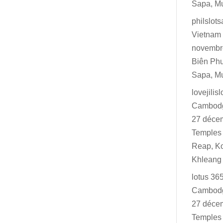
Sapa, M
philslot
Vietnam 
novembr
Biên Ph
Sapa, M
lovejilisl
Cambodg
27 déce
Temples 
Reap, K
Khleang
lotus 36
Cambodg
27 déce
Temples 