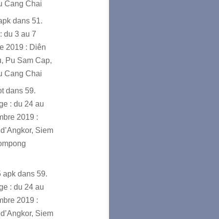
u Cang Chai
sapk
dans
51.
: du 3 au 7
e 2019 : Diên
u, Pu Sam Cap,
u Cang Chai
ot
dans
59.
e : du 24 au
mbre 2019 :
d’Angkor, Siem
ompong
5 apk
dans
59.
e : du 24 au
mbre 2019 :
d’Angkor, Siem