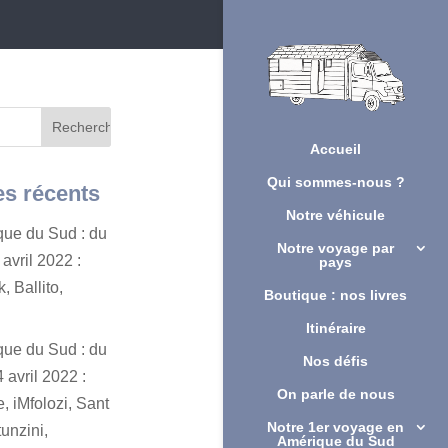
Accueil
Qui sommes-nous ?
es récents
Notre véhicule
ique du Sud : du
Notre voyage par
avril 2022 :
pays
, Ballito,
Boutique : nos livres
Itinéraire
ique du Sud : du
Nos défis
 avril 2022 :
On parle de nous
, iMfolozi, Sant
Notre 1er voyage en
unzini,
Amérique du Sud