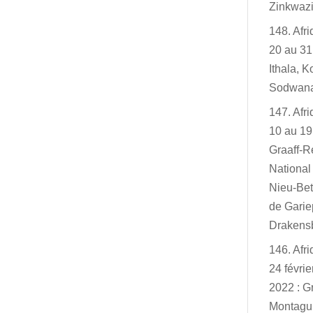
Zinkwazi
148. Afr
20 au 31
Ithala, K
Sodwan
147. Afr
10 au 19
Graaff-R
Nationa
Nieu-Bet
de Garie
Drakensb
146. Afr
24 févri
2022 : G
Montagu,