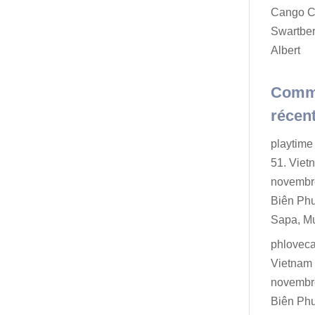
Cango C
Swartber
Albert
Comm
récen
playtime 
51. Viet
novembr
Biên Ph
Sapa, M
phlovec
Vietnam 
novembr
Biên Ph