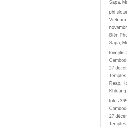
Sapa, M
philslot
Vietnam 
novembr
Biên Ph
Sapa, M
lovejilisl
Cambodg
27 déce
Temples 
Reap, K
Khleang
lotus 36
Cambodg
27 déce
Temples 