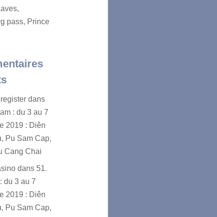
aves,
g pass, Prince
entaires
ts
register
dans
nam : du 3 au 7
e 2019 : Diên
u, Pu Sam Cap,
u Cang Chai
asino
dans
51.
: du 3 au 7
e 2019 : Diên
u, Pu Sam Cap,