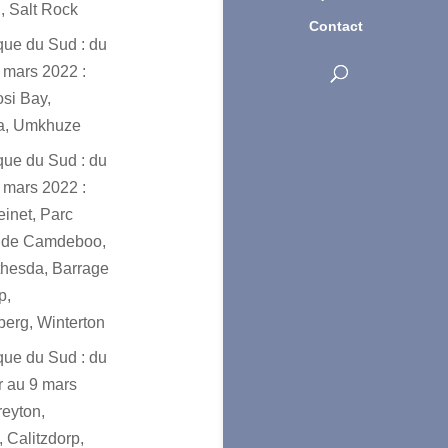
, Salt Rock
Contact
ique du Sud : du
 mars 2022 :
osi Bay,
a, Umkhuze
ique du Sud : du
 mars 2022 :
einet, Parc
l de Camdeboo,
hesda, Barrage
p,
erg, Winterton
ique du Sud : du
er au 9 mars
reyton,
 Calitzdorp,