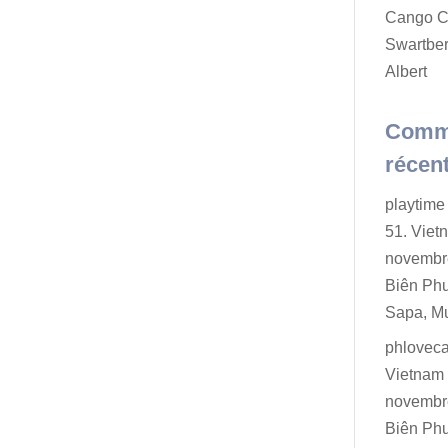
Cango C
Swartber
Albert
Comm
récen
playtime 
51. Viet
novembr
Biên Ph
Sapa, M
phlovec
Vietnam 
novembr
Biên Ph