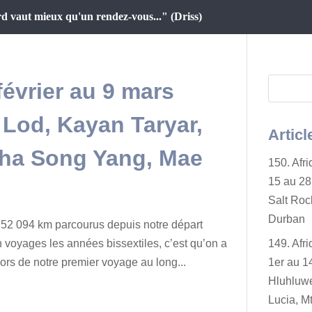
d vaut mieux qu'un rendez-vous..." (Driss)
février au 9 mars
 Lod, Kayan Taryar,
Articl
ha Song Yang, Mae
150. Afr
15 au 28 
Salt Rock
Durban
 52 094 km parcourus depuis notre départ
n voyages les années bissextiles, c’est qu’on a
149. Afr
 lors de notre premier voyage au long...
1er au 14
Hluhluwe
Lucia, Mt