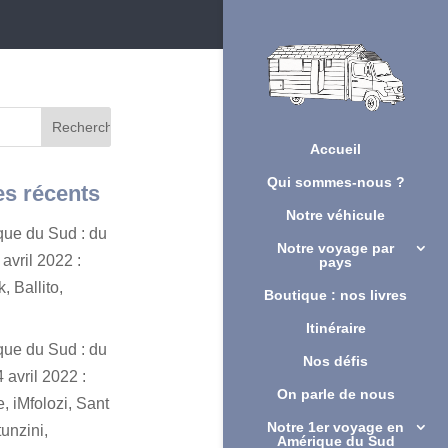
Accueil
Qui sommes-nous ?
es récents
Notre véhicule
ique du Sud : du
Notre voyage par
avril 2022 :
pays
, Ballito,
Boutique : nos livres
Itinéraire
ique du Sud : du
Nos défis
 avril 2022 :
On parle de nous
, iMfolozi, Sant
Notre 1er voyage en
unzini,
Amérique du Sud