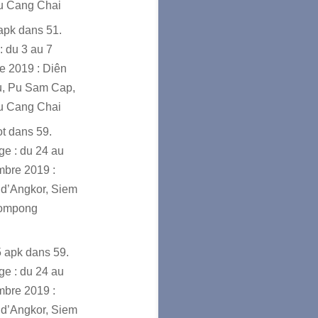
u Cang Chai
sapk
dans
51.
: du 3 au 7
e 2019 : Diên
u, Pu Sam Cap,
u Cang Chai
ot
dans
59.
e : du 24 au
mbre 2019 :
d’Angkor, Siem
ompong
5 apk
dans
59.
e : du 24 au
mbre 2019 :
d’Angkor, Siem