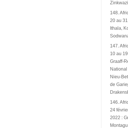
Zinkwazi
148. Afr
20 au 31
Ithala, K
Sodwan
147. Afr
10 au 19
Graaff-R
Nationa
Nieu-Bet
de Garie
Drakensb
146. Afr
24 févri
2022 : G
Montagu,