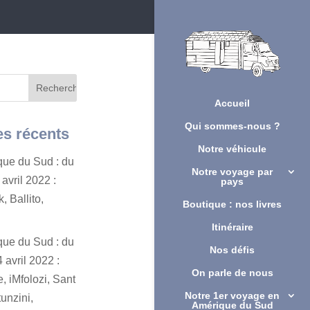
Accueil
Qui sommes-nous ?
es récents
Notre véhicule
ique du Sud : du
Notre voyage par
avril 2022 :
pays
, Ballito,
Boutique : nos livres
Itinéraire
ique du Sud : du
Nos défis
 avril 2022 :
On parle de nous
, iMfolozi, Sant
Notre 1er voyage en
unzini,
Amérique du Sud