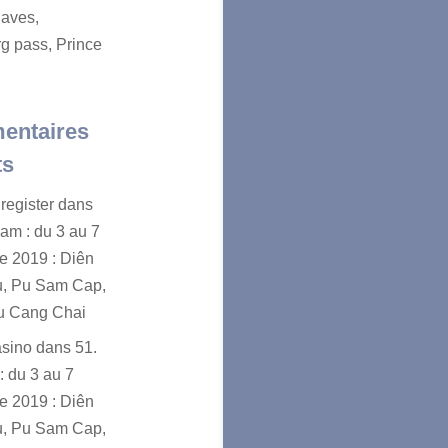
aves,
g pass, Prince
entaires
ts
register
dans
nam : du 3 au 7
e 2019 : Diên
u, Pu Sam Cap,
u Cang Chai
asino
dans
51.
: du 3 au 7
e 2019 : Diên
u, Pu Sam Cap,