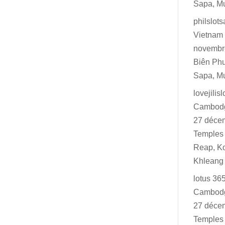
Sapa, M
philslot
Vietnam 
novembr
Biên Ph
Sapa, M
lovejilisl
Cambodg
27 déce
Temples 
Reap, K
Khleang
lotus 36
Cambodg
27 déce
Temples 