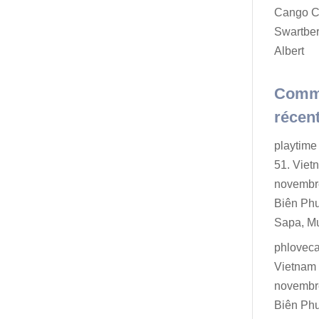
Cango C
Swartber
Albert
Comm
récen
playtime 
51. Viet
novembr
Biên Ph
Sapa, M
phlovec
Vietnam 
novembr
Biên Ph