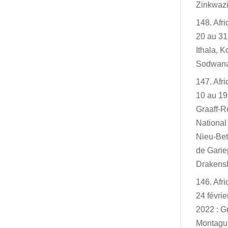
Zinkwazi
148. Afr
20 au 31
Ithala, K
Sodwan
147. Afr
10 au 19
Graaff-R
Nationa
Nieu-Bet
de Garie
Drakensb
146. Afr
24 févri
2022 : G
Montagu,