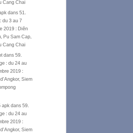
u Cang Chai
sapk
dans
51.
: du 3 au 7
e 2019 : Diên
u, Pu Sam Cap,
u Cang Chai
ot
dans
59.
e : du 24 au
mbre 2019 :
d’Angkor, Siem
ompong
5 apk
dans
59.
e : du 24 au
mbre 2019 :
d’Angkor, Siem