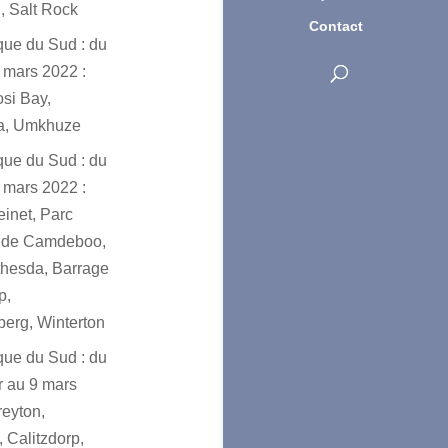
, Salt Rock
Contact
ique du Sud : du
 mars 2022 :
osi Bay,
a, Umkhuze
ique du Sud : du
 mars 2022 :
einet, Parc
l de Camdeboo,
hesda, Barrage
p,
erg, Winterton
ique du Sud : du
er au 9 mars
reyton,
 Calitzdorp,