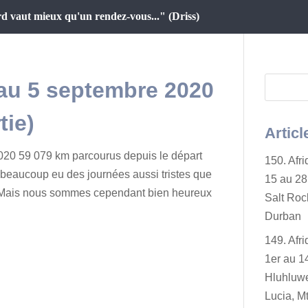
d vaut mieux qu'un rendez-vous..." (Driss)
t au 5 septembre 2020
tie)
Articl
020 59 079 km parcourus depuis le départ
150. Afr
beaucoup eu des journées aussi tristes que
15 au 28 
t… Mais nous sommes cependant bien heureux
Salt Rock
Durban
149. Afr
1er au 14
Hluhluwe
Lucia, Mt