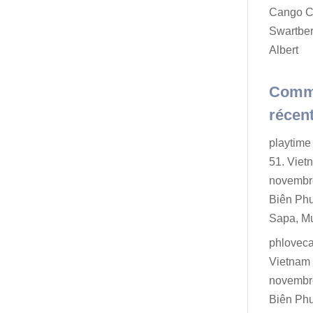
Cango C
Swartber
Albert
Comm
récen
playtime 
51. Viet
novembr
Biên Ph
Sapa, M
phlovec
Vietnam 
novembr
Biên Ph