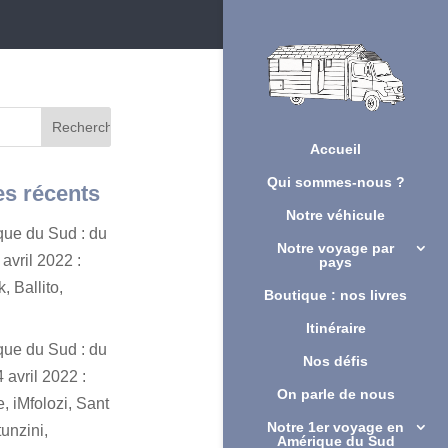
Accueil
Qui sommes-nous ?
es récents
Notre véhicule
ique du Sud : du
Notre voyage par
avril 2022 :
pays
, Ballito,
Boutique : nos livres
Itinéraire
ique du Sud : du
Nos défis
 avril 2022 :
On parle de nous
, iMfolozi, Sant
Notre 1er voyage en
unzini,
Amérique du Sud