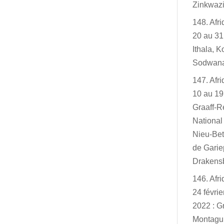
Zinkwazi
148. Afr
20 au 31
Ithala, K
Sodwan
147. Afr
10 au 19
Graaff-R
Nationa
Nieu-Bet
de Garie
Drakensb
146. Afr
24 févri
2022 : G
Montagu,