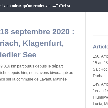
d vaut mieux qu'un rendez-vous..." (Driss)
u 18 septembre 2020 :
riach, Klagenfurt,
Articl
iedler See
150. Afr
15 au 28 
9 816 km parcourus depuis le départ
Salt Rock
iche depuis hier, nous avons bivouaqué au
Durban
ach sur la commune de Lavant. Matinée
149. Afr
1er au 14
Hluhluwe
Lucia, Mt