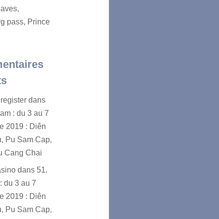
aves,
g pass, Prince
entaires
ts
register
dans
nam : du 3 au 7
e 2019 : Diên
u, Pu Sam Cap,
u Cang Chai
asino
dans
51.
: du 3 au 7
e 2019 : Diên
u, Pu Sam Cap,