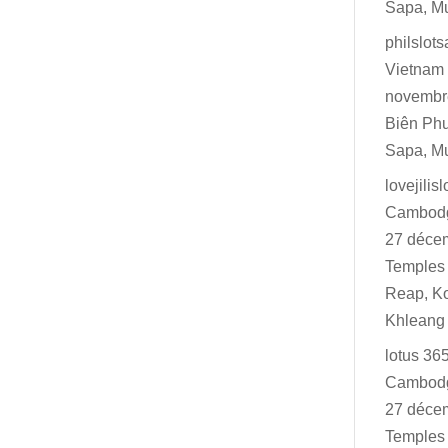
Sapa, M
philslot
Vietnam 
novembr
Biên Ph
Sapa, M
lovejilisl
Cambodg
27 déce
Temples 
Reap, K
Khleang
lotus 36
Cambodg
27 déce
Temples 