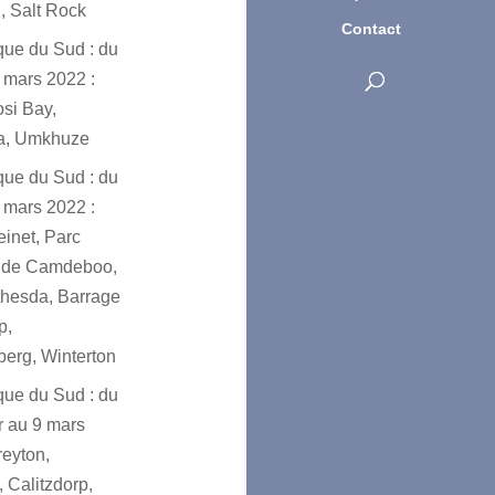
, Salt Rock
Contact
ique du Sud : du
 mars 2022 :
osi Bay,
a, Umkhuze
ique du Sud : du
 mars 2022 :
einet, Parc
l de Camdeboo,
hesda, Barrage
p,
erg, Winterton
ique du Sud : du
er au 9 mars
reyton,
 Calitzdorp,