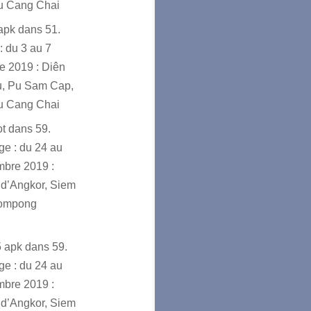
u Cang Chai
sapk
dans
51.
: du 3 au 7
e 2019 : Diên
u, Pu Sam Cap,
u Cang Chai
ot
dans
59.
e : du 24 au
mbre 2019 :
d’Angkor, Siem
ompong
5 apk
dans
59.
e : du 24 au
mbre 2019 :
d’Angkor, Siem