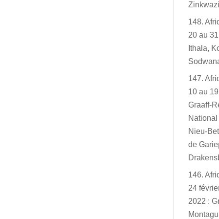
Zinkwazi
148. Afr
20 au 31
Ithala, K
Sodwan
147. Afr
10 au 19
Graaff-R
Nationa
Nieu-Bet
de Garie
Drakensb
146. Afr
24 févri
2022 : G
Montagu,