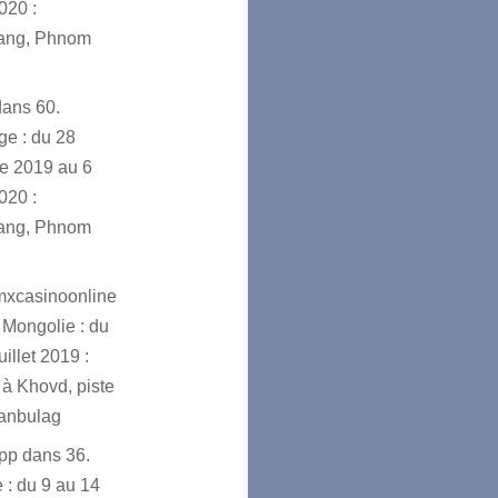
020 :
ang, Phnom
dans
60.
e : du 28
e 2019 au 6
020 :
ang, Phnom
mxcasinoonline
 Mongolie : du
uillet 2019 :
à Khovd, piste
ranbulag
app
dans
36.
 : du 9 au 14