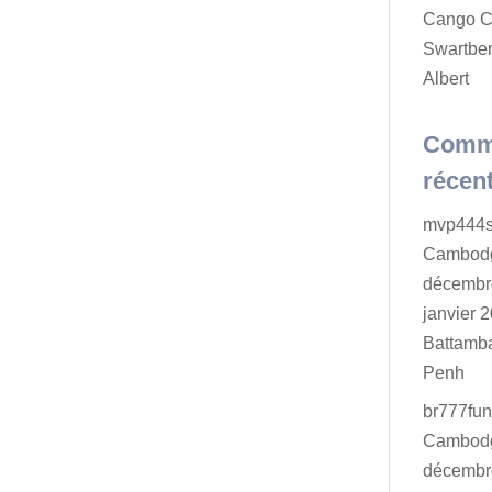
Cango C
Swartber
Albert
Comm
récen
mvp444s
Cambodg
décembr
janvier 2
Battamb
Penh
br777fu
Cambodg
décembr