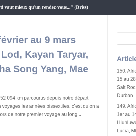
d vaut mieux qu'un rendez-vous..." (Driss)
février au 9 mars
 Lod, Kayan Taryar,
Articl
ha Song Yang, Mae
150. Afr
15 au 28 
Salt Rock
Durban
 52 094 km parcourus depuis notre départ
n voyages les années bissextiles, c’est qu’on a
149. Afr
 lors de notre premier voyage au long...
1er au 14
Hluhluwe
Lucia, Mt