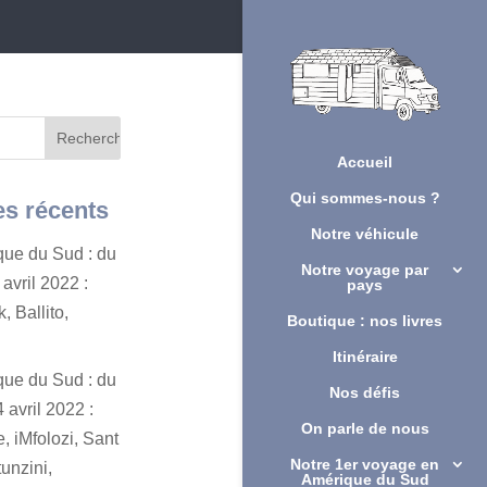
Accueil
Qui sommes-nous ?
es récents
Notre véhicule
ique du Sud : du
Notre voyage par
avril 2022 :
pays
, Ballito,
Boutique : nos livres
Itinéraire
ique du Sud : du
Nos défis
 avril 2022 :
On parle de nous
, iMfolozi, Sant
Notre 1er voyage en
unzini,
Amérique du Sud