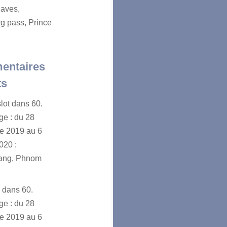
aves,
g pass, Prince
entaires
ts
lot
dans
60.
e : du 28
e 2019 au 6
020 :
ang, Phnom
n
dans
60.
e : du 28
e 2019 au 6