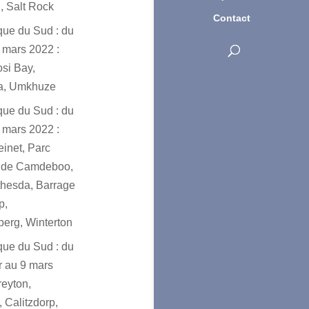
, Salt Rock
Contact
ique du Sud : du
 mars 2022 :
osi Bay,
a, Umkhuze
ique du Sud : du
 mars 2022 :
einet, Parc
l de Camdeboo,
hesda, Barrage
p,
erg, Winterton
ique du Sud : du
er au 9 mars
reyton,
 Calitzdorp,