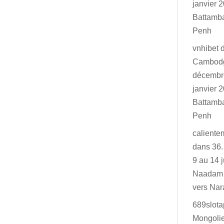
janvier 2
Battamb
Penh
vnhibet
Cambodg
décembr
janvier 2
Battamb
Penh
caliente
dans
36.
9 au 14 j
Naadam 
vers Na
689slot
Mongolie