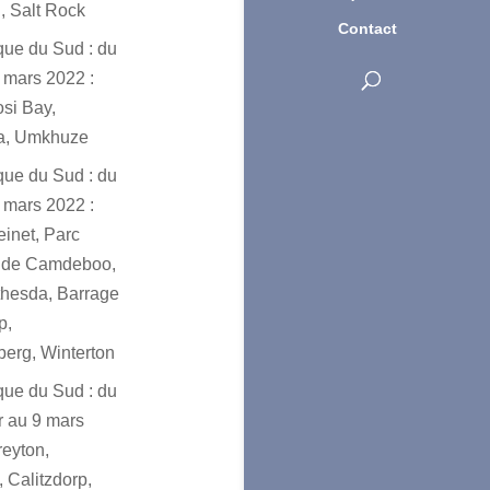
, Salt Rock
Contact
ique du Sud : du
 mars 2022 :
osi Bay,
a, Umkhuze
ique du Sud : du
 mars 2022 :
einet, Parc
l de Camdeboo,
hesda, Barrage
p,
erg, Winterton
ique du Sud : du
er au 9 mars
reyton,
 Calitzdorp,