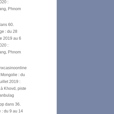
020 :
ang, Phnom
dans
60.
e : du 28
e 2019 au 6
020 :
ang, Phnom
mxcasinoonline
 Mongolie : du
uillet 2019 :
à Khovd, piste
ranbulag
app
dans
36.
 : du 9 au 14