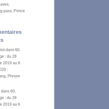
aves,
g pass, Prince
entaires
ts
lot
dans
60.
e : du 28
e 2019 au 6
020 :
ang, Phnom
n
dans
60.
e : du 28
e 2019 au 6