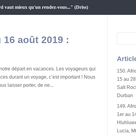
d vaut mieux qu'un rendez-vous..." (Driss)
 16 août 2019 :
Articl
e notre départ en vacances. Les voyageurs qui
150. Afr
es durant un voyage, c’est important ! Nous
15 au 28 
us laisser porter, de ne...
Salt Rock
Durban
149. Afr
1er au 14
Hluhluwe
Lucia, Mt