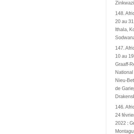
Zinkwazi
148. Afr
20 au 31
Ithala, K
Sodwan
147. Afr
10 au 19
Graaff-R
Nationa
Nieu-Bet
de Garie
Drakensb
146. Afr
24 févri
2022 : G
Montagu,