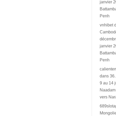
janvier 2
Battamb
Penh
vnhibet
Cambodg
décembr
janvier 2
Battamb
Penh
caliente
dans
36.
9 au 14 j
Naadam 
vers Na
689slot
Mongolie