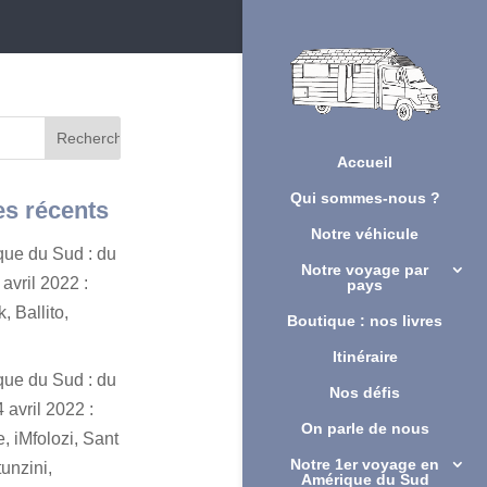
Accueil
Qui sommes-nous ?
es récents
Notre véhicule
ique du Sud : du
Notre voyage par
avril 2022 :
pays
, Ballito,
Boutique : nos livres
Itinéraire
ique du Sud : du
Nos défis
 avril 2022 :
On parle de nous
, iMfolozi, Sant
Notre 1er voyage en
unzini,
Amérique du Sud