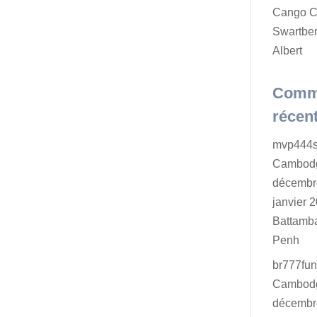
Cango C
Swartber
Albert
Comm
récen
mvp444s
Cambodg
décembr
janvier 2
Battamb
Penh
br777fu
Cambodg
décembr