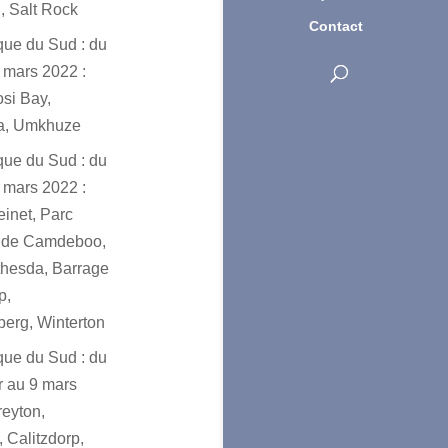
, Salt Rock
Contact
ique du Sud : du
 mars 2022 :
osi Bay,
a, Umkhuze
ique du Sud : du
 mars 2022 :
einet, Parc
l de Camdeboo,
hesda, Barrage
p,
erg, Winterton
ique du Sud : du
er au 9 mars
reyton,
 Calitzdorp,