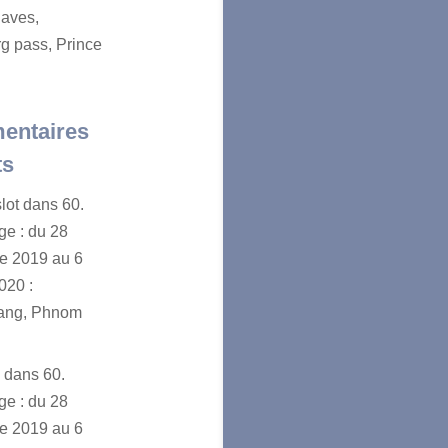
aves,
g pass, Prince
entaires
ts
lot
dans
60.
e : du 28
e 2019 au 6
020 :
ang, Phnom
n
dans
60.
e : du 28
e 2019 au 6