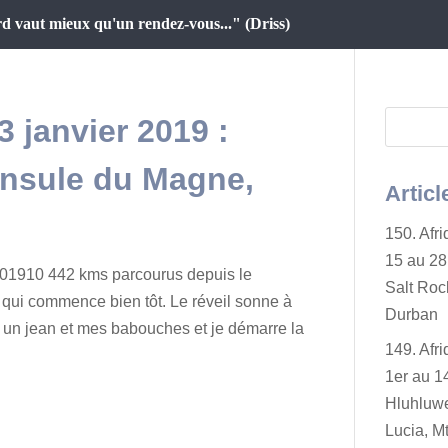
d vaut mieux qu'un rendez-vous..." (Driss)
3 janvier 2019 :
insule du Magne,
Articl
150. Afr
15 au 28 
201910 442 kms parcourus depuis le
Salt Rock
 qui commence bien tôt. Le réveil sonne à
Durban
r un jean et mes babouches et je démarre la
149. Afr
1er au 14
Hluhluwe
Lucia, Mt