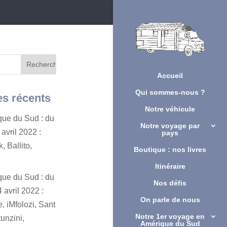
Accueil
Qui sommes-nous ?
es récents
Notre véhicule
ique du Sud : du
Notre voyage par
avril 2022 :
pays
, Ballito,
Boutique : nos livres
Itinéraire
ique du Sud : du
Nos défis
 avril 2022 :
On parle de nous
, iMfolozi, Sant
Notre 1er voyage en
unzini,
Amérique du Sud