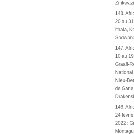
Zinkwazi
148. Afr
20 au 31
Ithala, K
Sodwan
147. Afr
10 au 19
Graaff-R
Nationa
Nieu-Bet
de Garie
Drakensb
146. Afr
24 févri
2022 : G
Montagu,