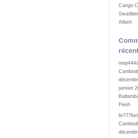
Cango C
Swartber
Albert
Comm
récen
mvp444s
Cambodg
décembr
janvier 2
Battamb
Penh
br777fu
Cambodg
décembr