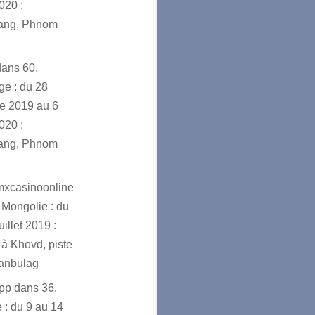
020 :
ang, Phnom
dans
60.
e : du 28
e 2019 au 6
020 :
ang, Phnom
mxcasinoonline
 Mongolie : du
uillet 2019 :
à Khovd, piste
ranbulag
app
dans
36.
 : du 9 au 14