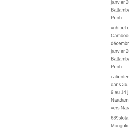
janvier 2
Battamb
Penh
vnhibet
Cambodg
décembr
janvier 2
Battamb
Penh
caliente
dans
36.
9 au 14 j
Naadam 
vers Na
689slot
Mongolie