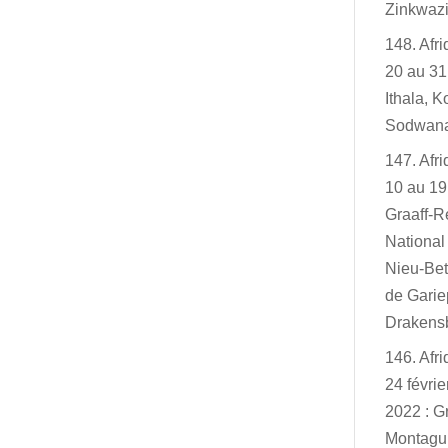
Zinkwazi
148. Afr
20 au 31
Ithala, K
Sodwan
147. Afr
10 au 19
Graaff-R
Nationa
Nieu-Bet
de Garie
Drakensb
146. Afr
24 févri
2022 : G
Montagu,