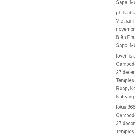
Sapa, M
philslot
Vietnam 
novembr
Biên Ph
Sapa, M
lovejilisl
Cambodg
27 déce
Temples 
Reap, K
Khleang
lotus 36
Cambodg
27 déce
Temples 