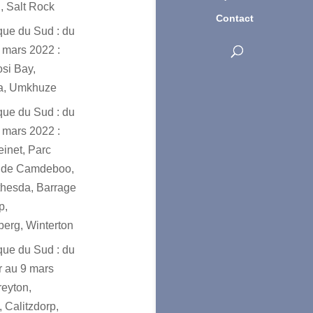
, Salt Rock
Contact
ique du Sud : du
 mars 2022 :
osi Bay,
a, Umkhuze
ique du Sud : du
 mars 2022 :
einet, Parc
l de Camdeboo,
hesda, Barrage
p,
erg, Winterton
ique du Sud : du
er au 9 mars
reyton,
 Calitzdorp,