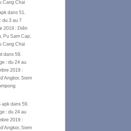
u Cang Chai
sapk
dans
51.
: du 3 au 7
e 2019 : Diên
u, Pu Sam Cap,
u Cang Chai
ot
dans
59.
e : du 24 au
mbre 2019 :
d’Angkor, Siem
ompong
5 apk
dans
59.
e : du 24 au
mbre 2019 :
d’Angkor, Siem