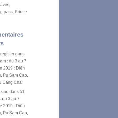
aves,
g pass, Prince
entaires
ts
register
dans
nam : du 3 au 7
e 2019 : Diên
u, Pu Sam Cap,
u Cang Chai
asino
dans
51.
: du 3 au 7
e 2019 : Diên
u, Pu Sam Cap,