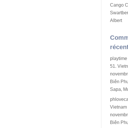
Cango C
Swartber
Albert
Comm
récen
playtime 
51. Viet
novembr
Biên Ph
Sapa, M
phlovec
Vietnam 
novembr
Biên Ph