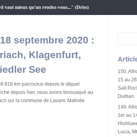
d vaut mieux qu'un rendez-vous..." (Driss)
u 18 septembre 2020 :
riach, Klagenfurt,
Articl
iedler See
150. Afr
15 au 28 
9 816 km parcourus depuis le départ
Salt Rock
iche depuis hier, nous avons bivouaqué au
Durban
ach sur la commune de Lavant. Matinée
149. Afr
1er au 14
Hluhluwe
Lucia, Mt