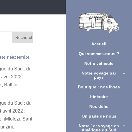
Accueil
Qui sommes-nous ?
es récents
Notre véhicule
ique du Sud : du
Notre voyage par
avril 2022 :
pays
, Ballito,
Boutique : nos livres
Itinéraire
ique du Sud : du
Nos défis
 avril 2022 :
On parle de nous
, iMfolozi, Sant
Notre 1er voyage en
unzini,
Amérique du Sud