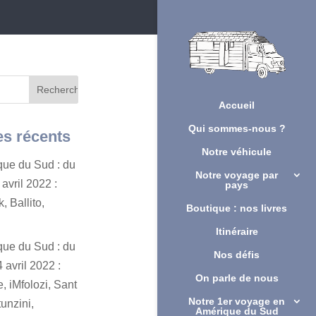
Accueil
Qui sommes-nous ?
es récents
Notre véhicule
ique du Sud : du
Notre voyage par
avril 2022 :
pays
, Ballito,
Boutique : nos livres
Itinéraire
ique du Sud : du
Nos défis
 avril 2022 :
On parle de nous
, iMfolozi, Sant
Notre 1er voyage en
unzini,
Amérique du Sud