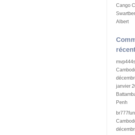
Cango C
Swartber
Albert
Comm
récen
mvp444s
Cambodg
décembr
janvier 2
Battamb
Penh
br777fu
Cambodg
décembr