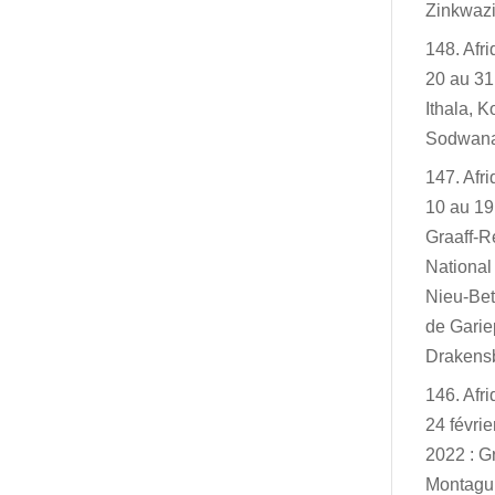
Zinkwazi
148. Afr
20 au 31
Ithala, K
Sodwan
147. Afr
10 au 19
Graaff-R
Nationa
Nieu-Bet
de Garie
Drakensb
146. Afr
24 févri
2022 : G
Montagu,