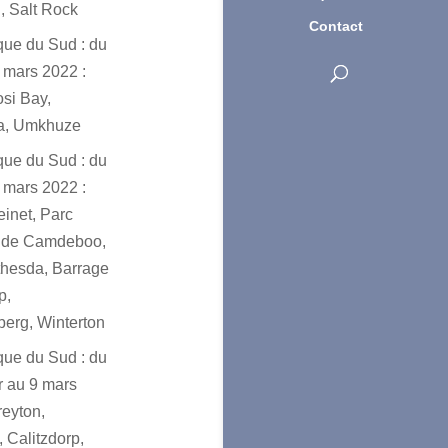
, Salt Rock
Contact
ique du Sud : du
 mars 2022 :
osi Bay,
a, Umkhuze
ique du Sud : du
 mars 2022 :
einet, Parc
l de Camdeboo,
hesda, Barrage
p,
erg, Winterton
ique du Sud : du
er au 9 mars
reyton,
 Calitzdorp,