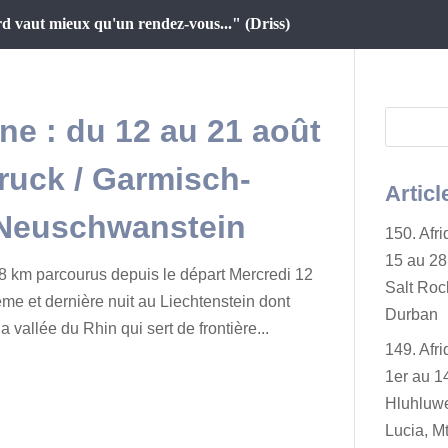
d vaut mieux qu'un rendez-vous..." (Driss)
gne : du 12 au 21 août
bruck / Garmisch-
Articl
 Neuschwanstein
150. Afr
15 au 28 
 km parcourus depuis le départ Mercredi 12
Salt Rock
me et dernière nuit au Liechtenstein dont
Durban
 vallée du Rhin qui sert de frontière...
149. Afr
1er au 14
Hluhluwe
Lucia, Mt