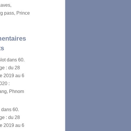
aves,
g pass, Prince
entaires
ts
lot
dans
60.
e : du 28
e 2019 au 6
020 :
ang, Phnom
n
dans
60.
e : du 28
e 2019 au 6