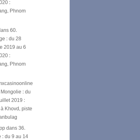
020 :
ang, Phnom
dans
60.
e : du 28
e 2019 au 6
020 :
ang, Phnom
mxcasinoonline
 Mongolie : du
uillet 2019 :
à Khovd, piste
ranbulag
app
dans
36.
 : du 9 au 14