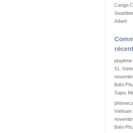
Cango C
Swartber
Albert
Comm
récen
playtime 
51. Viet
novembr
Biên Ph
Sapa, M
phlovec
Vietnam 
novembr
Biên Ph