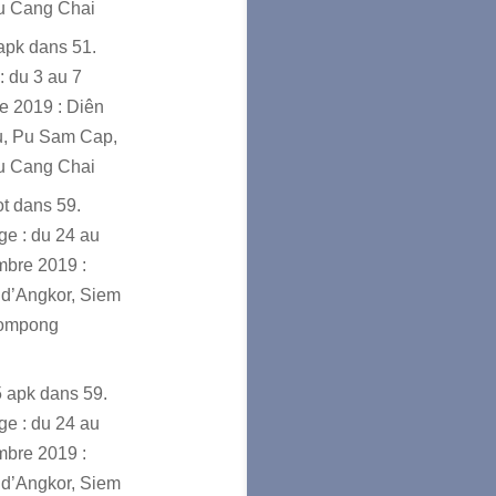
u Cang Chai
sapk
dans
51.
: du 3 au 7
e 2019 : Diên
u, Pu Sam Cap,
u Cang Chai
ot
dans
59.
e : du 24 au
mbre 2019 :
d’Angkor, Siem
ompong
5 apk
dans
59.
e : du 24 au
mbre 2019 :
d’Angkor, Siem