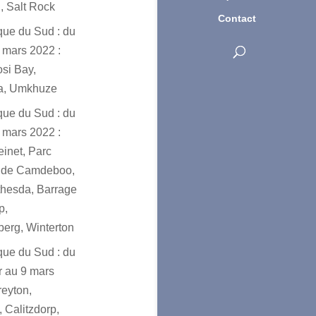
, Salt Rock
Contact
ique du Sud : du
 mars 2022 :
osi Bay,
a, Umkhuze
ique du Sud : du
 mars 2022 :
einet, Parc
l de Camdeboo,
hesda, Barrage
p,
erg, Winterton
ique du Sud : du
er au 9 mars
reyton,
 Calitzdorp,