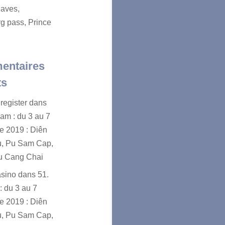
aves,
g pass, Prince
entaires
ts
register
dans
nam : du 3 au 7
e 2019 : Diên
u, Pu Sam Cap,
u Cang Chai
asino
dans
51.
: du 3 au 7
e 2019 : Diên
u, Pu Sam Cap,