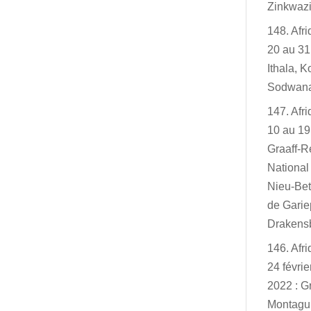
Zinkwazi
148. Afr
20 au 31
Ithala, K
Sodwan
147. Afr
10 au 19
Graaff-R
Nationa
Nieu-Bet
de Garie
Drakensb
146. Afr
24 févri
2022 : G
Montagu,