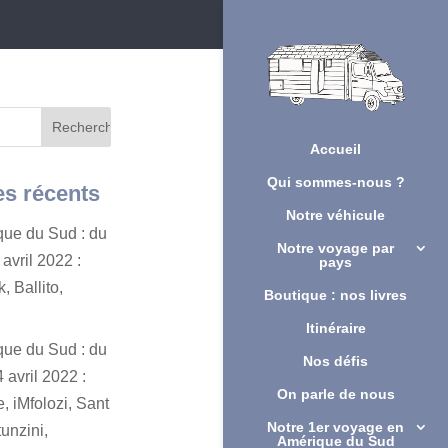
Accueil
Qui sommes-nous ?
es récents
Notre véhicule
ique du Sud : du
Notre voyage par
avril 2022 :
pays
, Ballito,
Boutique : nos livres
Itinéraire
ique du Sud : du
Nos défis
 avril 2022 :
On parle de nous
, iMfolozi, Sant
Notre 1er voyage en
unzini,
Amérique du Sud