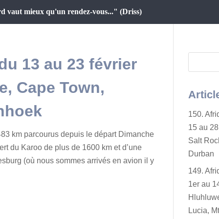
d vaut mieux qu'un rendez-vous..." (Driss)
du 13 au 23 février
je, Cape Town,
Articl
chhoek
150. Afr
15 au 28 
 483 km parcourus depuis le départ Dimanche
Salt Rock
sert du Karoo de plus de 1600 km et d’une
Durban
esburg (où nous sommes arrivés en avion il y
149. Afr
1er au 14
Hluhluwe
Lucia, Mt