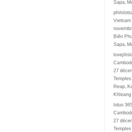
Sapa, M
philslot
Vietnam 
novembr
Biên Ph
Sapa, M
lovejilisl
Cambodg
27 déce
Temples 
Reap, K
Khleang
lotus 36
Cambodg
27 déce
Temples 