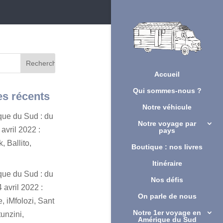
Accueil
Qui sommes-nous ?
es récents
Notre véhicule
ique du Sud : du
Notre voyage par
avril 2022 :
pays
, Ballito,
Boutique : nos livres
Itinéraire
ique du Sud : du
Nos défis
 avril 2022 :
On parle de nous
, iMfolozi, Sant
Notre 1er voyage en
unzini,
Amérique du Sud