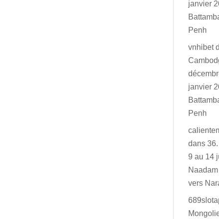
janvier 2
Battamb
Penh
vnhibet
Cambodg
décembr
janvier 2
Battamb
Penh
caliente
dans
36.
9 au 14 j
Naadam 
vers Na
689slot
Mongolie