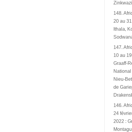
Zinkwazi
148. Afr
20 au 31
Ithala, K
Sodwan
147. Afr
10 au 19
Graaff-R
Nationa
Nieu-Bet
de Garie
Drakensb
146. Afr
24 févri
2022 : G
Montagu,