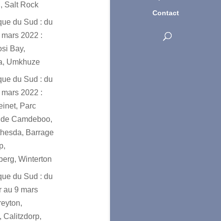
, Salt Rock
Contact
ique du Sud : du
 mars 2022 :
osi Bay,
a, Umkhuze
ique du Sud : du
 mars 2022 :
einet, Parc
l de Camdeboo,
hesda, Barrage
p,
erg, Winterton
ique du Sud : du
er au 9 mars
reyton,
 Calitzdorp,