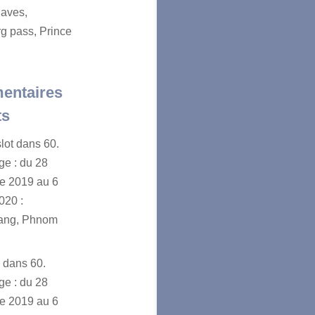
aves,
g pass, Prince
entaires
ts
lot
dans
60.
e : du 28
e 2019 au 6
020 :
ang, Phnom
n
dans
60.
e : du 28
e 2019 au 6