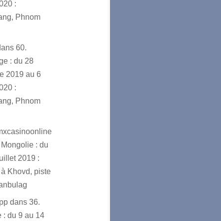
020 :
ang, Phnom
dans
60.
e : du 28
e 2019 au 6
020 :
ang, Phnom
mxcasinoonline
 Mongolie : du
uillet 2019 :
à Khovd, piste
ranbulag
app
dans
36.
 : du 9 au 14