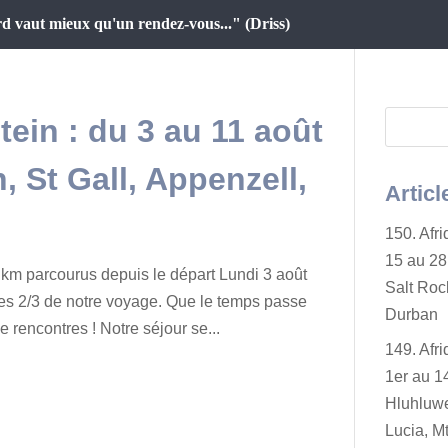
d vaut mieux qu'un rendez-vous..." (Driss)
tein : du 3 au 11 août
, St Gall, Appenzell,
Articl
150. Afr
15 au 28 
km parcourus depuis le départ Lundi 3 août
Salt Rock
es 2/3 de notre voyage. Que le temps passe
Durban
e rencontres ! Notre séjour se...
149. Afr
1er au 14
Hluhluwe
Lucia, Mt