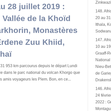
Zinkwazi
 28 juillet 2019 :
148. Afr
 Vallée de la Khoïd
20 au 31
Ithala, K
arkhorin, Monastères
Sodwan
Erdene Zuu Khiid,
147. Afr
10 au 19
haï
Graaff-R
Nationa
 31 953 km parcourus depuis le départ Lundi
Nieu-Bet
ble dans le parc national du volcan Khorgo que
de Garie
 amis voyageurs les Plem. Bon, en ce...
Drakensb
146. Afr
24 févri
2022 : G
Montagu,