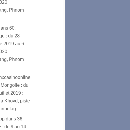
020 :
ang, Phnom
dans
60.
e : du 28
e 2019 au 6
020 :
ang, Phnom
mxcasinoonline
 Mongolie : du
uillet 2019 :
à Khovd, piste
ranbulag
app
dans
36.
 : du 9 au 14