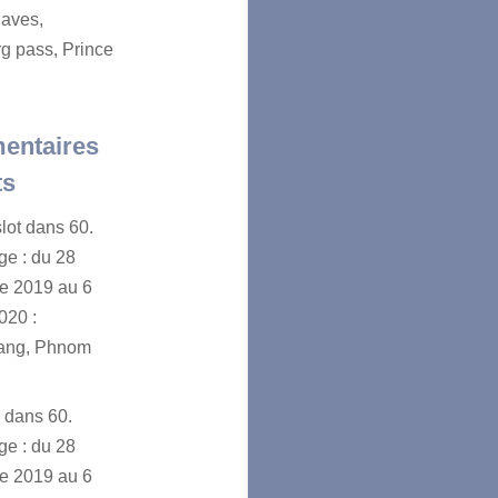
aves,
g pass, Prince
entaires
ts
lot
dans
60.
e : du 28
e 2019 au 6
020 :
ang, Phnom
n
dans
60.
e : du 28
e 2019 au 6