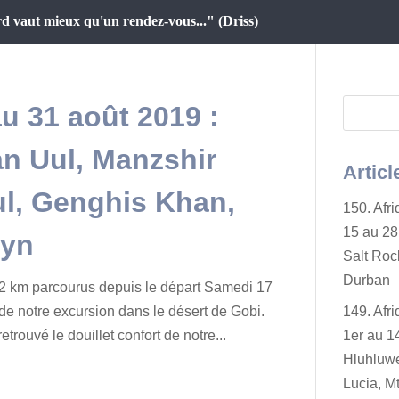
d vaut mieux qu'un rendez-vous..." (Driss)
au 31 août 2019 :
n Uul, Manzshir
Articl
ul, Genghis Khan,
150. Afr
15 au 28 
ryn
Salt Rock
Durban
2 km parcourus depuis le départ Samedi 17
 de notre excursion dans le désert de Gobi.
149. Afr
trouvé le douillet confort de notre...
1er au 14
Hluhluwe
Lucia, Mt