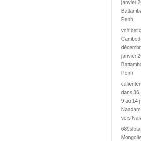
janvier 2
Battamb
Penh
vnhibet
Cambodg
décembr
janvier 2
Battamb
Penh
caliente
dans
36.
9 au 14 j
Naadam 
vers Na
689slot
Mongolie