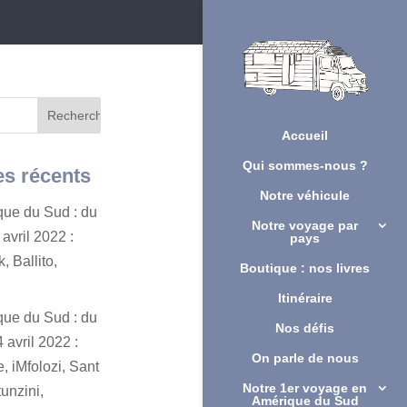
Accueil
Qui sommes-nous ?
es récents
Notre véhicule
ique du Sud : du
Notre voyage par
avril 2022 :
pays
, Ballito,
Boutique : nos livres
Itinéraire
ique du Sud : du
Nos défis
 avril 2022 :
On parle de nous
, iMfolozi, Sant
Notre 1er voyage en
unzini,
Amérique du Sud