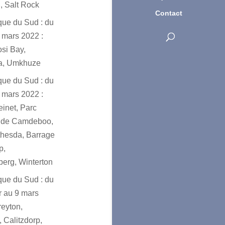
, Salt Rock
Contact
ique du Sud : du
 mars 2022 :
osi Bay,
a, Umkhuze
ique du Sud : du
 mars 2022 :
einet, Parc
l de Camdeboo,
hesda, Barrage
p,
erg, Winterton
ique du Sud : du
er au 9 mars
reyton,
 Calitzdorp,