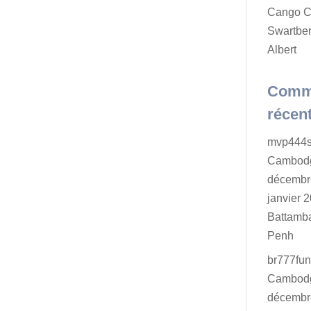
Cango C
Swartber
Albert
Comm
récen
mvp444s
Cambodg
décembr
janvier 2
Battamb
Penh
br777fu
Cambodg
décembr