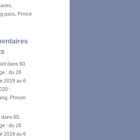
aves,
g pass, Prince
entaires
ts
lot
dans
60.
e : du 28
e 2019 au 6
020 :
ang, Phnom
n
dans
60.
e : du 28
e 2019 au 6