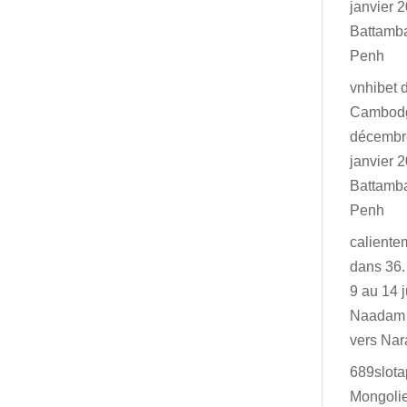
janvier 2
Battamb
Penh
vnhibet
Cambodg
décembr
janvier 2
Battamb
Penh
caliente
dans
36.
9 au 14 j
Naadam 
vers Na
689slot
Mongolie