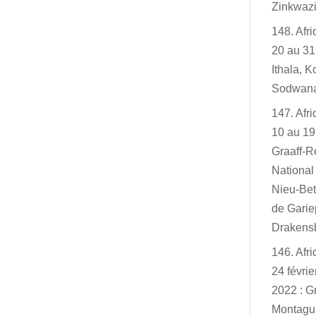
Zinkwazi
148. Afr
20 au 31
Ithala, K
Sodwan
147. Afr
10 au 19
Graaff-R
Nationa
Nieu-Bet
de Garie
Drakensb
146. Afr
24 févri
2022 : G
Montagu,