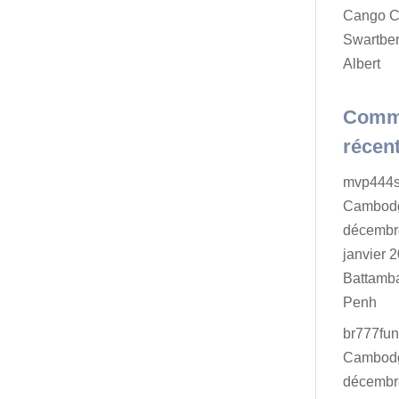
Cango C
Swartber
Albert
Comm
récen
mvp444s
Cambodg
décembr
janvier 2
Battamb
Penh
br777fu
Cambodg
décembr