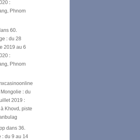
020 :
ang, Phnom
dans
60.
e : du 28
e 2019 au 6
020 :
ang, Phnom
mxcasinoonline
 Mongolie : du
uillet 2019 :
à Khovd, piste
ranbulag
app
dans
36.
 : du 9 au 14