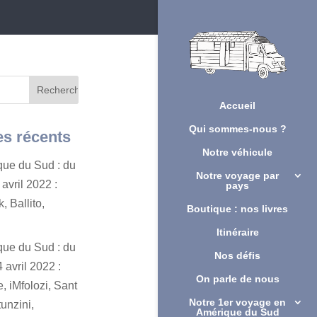
Accueil
Qui sommes-nous ?
es récents
Notre véhicule
ique du Sud : du
Notre voyage par
avril 2022 :
pays
, Ballito,
Boutique : nos livres
Itinéraire
ique du Sud : du
Nos défis
 avril 2022 :
On parle de nous
, iMfolozi, Sant
Notre 1er voyage en
unzini,
Amérique du Sud