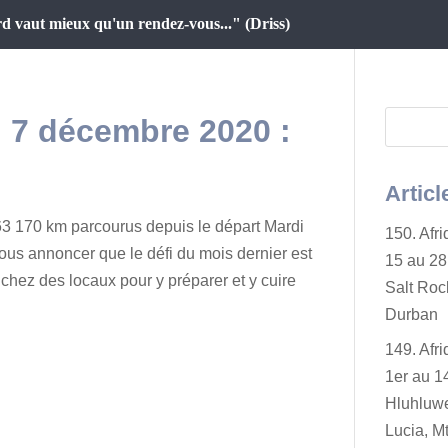
d vaut mieux qu'un rendez-vous..." (Driss)
au 7 décembre 2020 :
Articl
3 170 km parcourus depuis le départ Mardi
150. Afr
ous annoncer que le défi du mois dernier est
15 au 28 
hez des locaux pour y préparer et y cuire
Salt Rock
Durban
149. Afr
1er au 14
Hluhluwe
Lucia, Mt