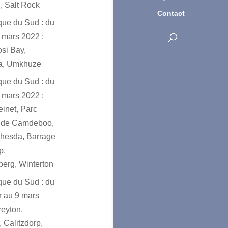
, Salt Rock
Contact
ique du Sud : du
 mars 2022 :
osi Bay,
a, Umkhuze
ique du Sud : du
 mars 2022 :
einet, Parc
l de Camdeboo,
hesda, Barrage
p,
erg, Winterton
ique du Sud : du
er au 9 mars
reyton,
 Calitzdorp,