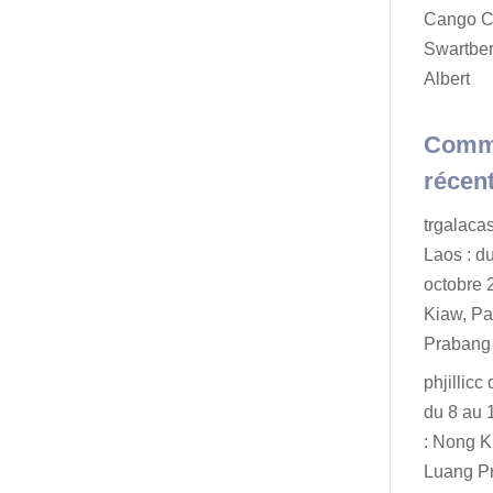
Cango C
Swartber
Albert
Comm
récen
trgalaca
Laos : d
octobre 
Kiaw, P
Prabang
phjillicc
du 8 au 
: Nong K
Luang P