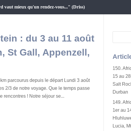
d vaut mieux qu'un rendez-vous..." (Driss)
tein : du 3 au 11 août
, St Gall, Appenzell,
Articl
150. Afr
15 au 28 
km parcourus depuis le départ Lundi 3 août
Salt Rock
es 2/3 de notre voyage. Que le temps passe
Durban
e rencontres ! Notre séjour se...
149. Afr
1er au 14
Hluhluwe
Lucia, Mt