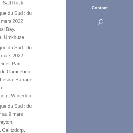
, Salt Rock
Contact
ique du Sud : du
 mars 2022 :
osi Bay,
a, Umkhuze
ique du Sud : du
 mars 2022 :
einet, Parc
l de Camdeboo,
hesda, Barrage
p,
erg, Winterton
ique du Sud : du
er au 9 mars
reyton,
 Calitzdorp,