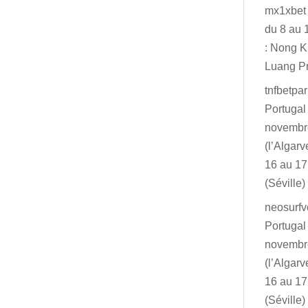
mx1xbet
du 8 au 
: Nong K
Luang P
tnfbetpar
Portugal
novembr
(l’Algar
16 au 1
(Séville)
neosurf
Portugal
novembr
(l’Algar
16 au 1
(Séville)