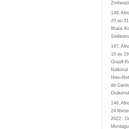
Zinkwazi
148. Afr
20 au 31
Ithala, K
Sodwan
147. Afr
10 au 19
Graaff-R
Nationa
Nieu-Bet
de Garie
Drakensb
146. Afr
24 févri
2022 : G
Montagu,