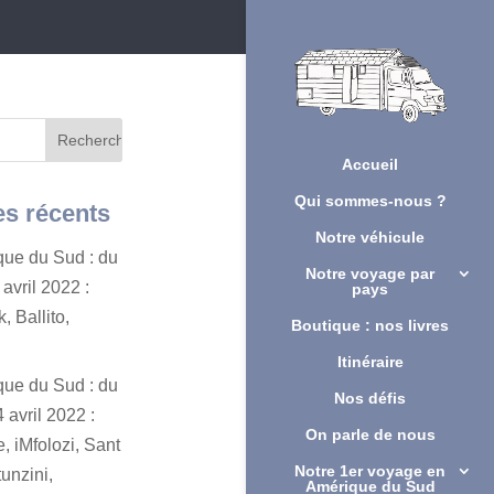
Accueil
Qui sommes-nous ?
es récents
Notre véhicule
ique du Sud : du
Notre voyage par
avril 2022 :
pays
, Ballito,
Boutique : nos livres
Itinéraire
ique du Sud : du
Nos défis
 avril 2022 :
On parle de nous
, iMfolozi, Sant
Notre 1er voyage en
unzini,
Amérique du Sud