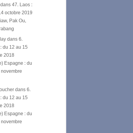
dans
47. Laos :
14 octobre 2019
iaw, Pak Ou,
rabang
lay
dans
6.
 : du 12 au 15
e 2018
ve) Espagne : du
7 novembre
voucher
dans
6.
 : du 12 au 15
e 2018
ve) Espagne : du
7 novembre