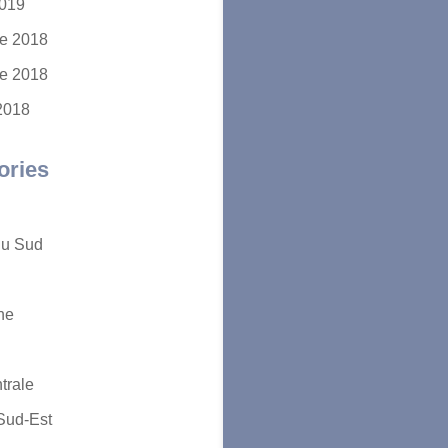
2019
e 2018
e 2018
2018
ories
du Sud
ne
trale
Sud-Est