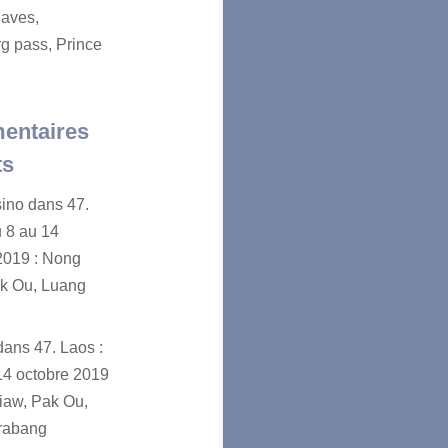
aves,
g pass, Prince
entaires
ts
sino
dans
47.
u 8 au 14
2019 : Nong
ak Ou, Luang
dans
47. Laos :
14 octobre 2019
iaw, Pak Ou,
rabang