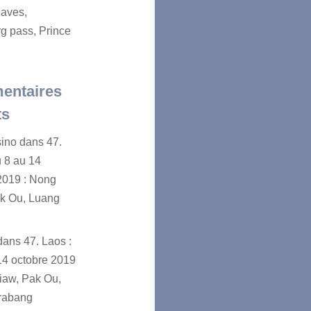
aves,
g pass, Prince
entaires
ts
sino
dans
47.
u 8 au 14
2019 : Nong
ak Ou, Luang
dans
47. Laos :
14 octobre 2019
iaw, Pak Ou,
rabang