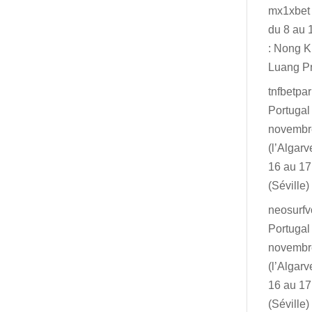
mx1xbet
du 8 au 
: Nong K
Luang P
tnfbetpar
Portugal
novembr
(l’Algar
16 au 1
(Séville)
neosurf
Portugal
novembr
(l’Algar
16 au 1
(Séville)