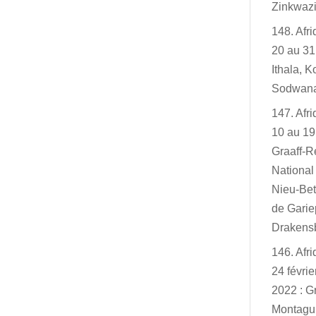
Zinkwazi
148. Afr
20 au 31
Ithala, K
Sodwan
147. Afr
10 au 19
Graaff-R
Nationa
Nieu-Bet
de Garie
Drakensb
146. Afr
24 févri
2022 : G
Montagu,