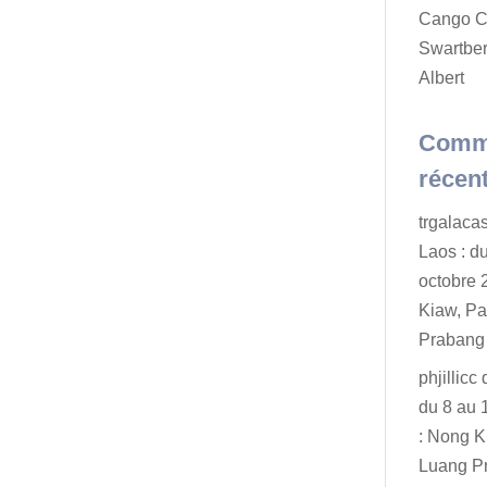
Cango C
Swartber
Albert
Comm
récen
trgalaca
Laos : d
octobre 
Kiaw, P
Prabang
phjillicc
du 8 au 
: Nong K
Luang P