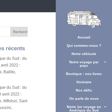
Accueil
Qui sommes-nous ?
es récents
Notre véhicule
ique du Sud : du
Notre voyage par
avril 2022 :
pays
, Ballito,
Boutique : nos livres
Itinéraire
ique du Sud : du
Nos défis
 avril 2022 :
On parle de nous
, iMfolozi, Sant
Notre 1er voyage en
unzini,
Amérique du Sud