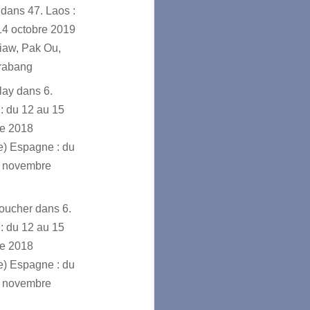
dans
47. Laos :
14 octobre 2019
iaw, Pak Ou,
rabang
lay
dans
6.
 : du 12 au 15
e 2018
ve) Espagne : du
7 novembre
voucher
dans
6.
 : du 12 au 15
e 2018
ve) Espagne : du
7 novembre