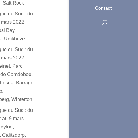
, Salt Rock
Contact
ique du Sud : du
 mars 2022 :
osi Bay,
a, Umkhuze
ique du Sud : du
 mars 2022 :
einet, Parc
l de Camdeboo,
hesda, Barrage
p,
erg, Winterton
ique du Sud : du
er au 9 mars
reyton,
 Calitzdorp,