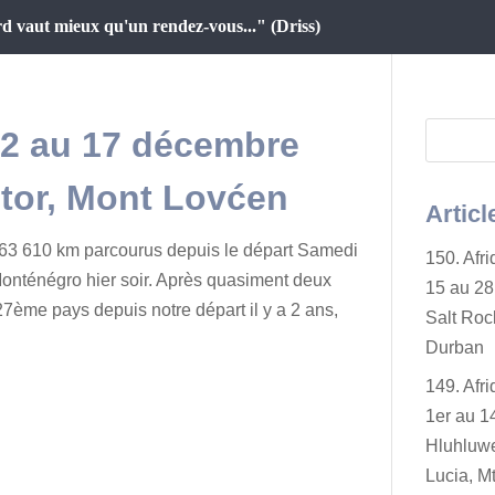
d vaut mieux qu'un rendez-vous..." (Driss)
12 au 17 décembre
tor, Mont Lovćen
Articl
63 610 km parcourus depuis le départ Samedi
150. Afr
nténégro hier soir. Après quasiment deux
15 au 28 
7ème pays depuis notre départ il y a 2 ans,
Salt Rock
Durban
149. Afr
1er au 14
Hluhluwe
Lucia, Mt