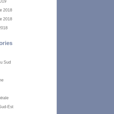
2019
e 2018
e 2018
2018
ories
du Sud
ne
trale
Sud-Est