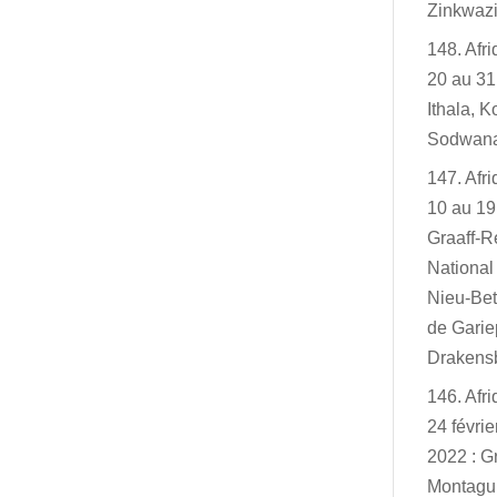
Zinkwazi
148. Afr
20 au 31
Ithala, K
Sodwan
147. Afr
10 au 19
Graaff-R
Nationa
Nieu-Bet
de Garie
Drakensb
146. Afr
24 févri
2022 : G
Montagu,