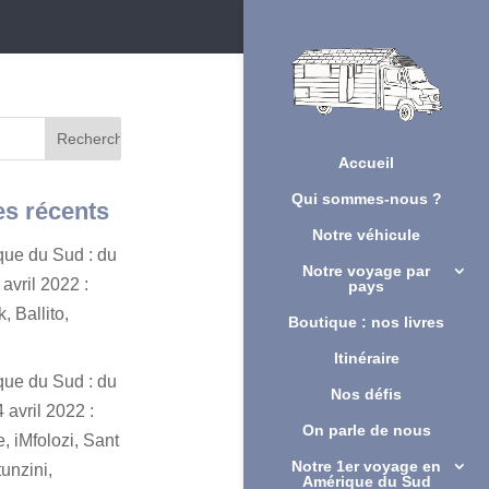
Accueil
Qui sommes-nous ?
es récents
Notre véhicule
ique du Sud : du
Notre voyage par
avril 2022 :
pays
, Ballito,
Boutique : nos livres
Itinéraire
ique du Sud : du
Nos défis
 avril 2022 :
On parle de nous
, iMfolozi, Sant
Notre 1er voyage en
unzini,
Amérique du Sud