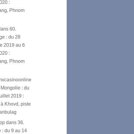
020 :
ang, Phnom
dans
60.
e : du 28
e 2019 au 6
020 :
ang, Phnom
mxcasinoonline
 Mongolie : du
uillet 2019 :
à Khovd, piste
ranbulag
app
dans
36.
 : du 9 au 14