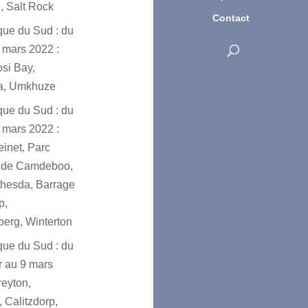
, Salt Rock
Contact
ique du Sud : du
 mars 2022 :
osi Bay,
a, Umkhuze
ique du Sud : du
 mars 2022 :
einet, Parc
l de Camdeboo,
hesda, Barrage
p,
erg, Winterton
ique du Sud : du
er au 9 mars
reyton,
 Calitzdorp,