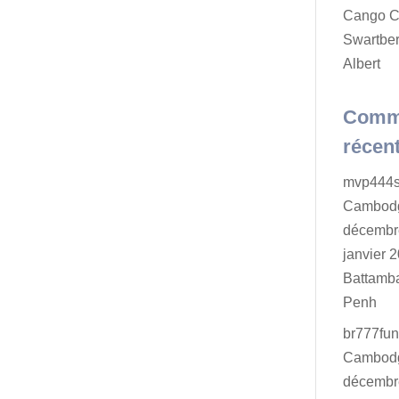
Cango C
Swartber
Albert
Comm
récen
mvp444s
Cambodg
décembr
janvier 2
Battamb
Penh
br777fu
Cambodg
décembr