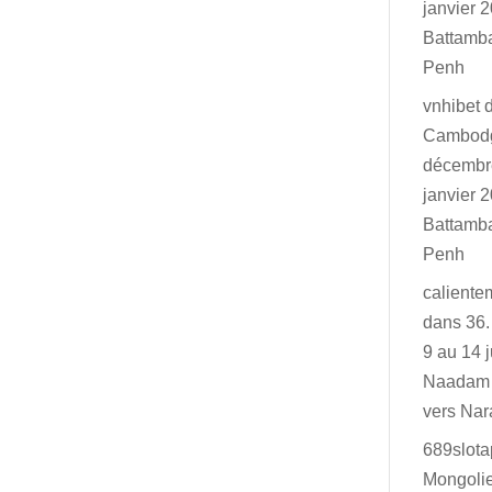
janvier 2
Battamb
Penh
vnhibet
Cambodg
décembr
janvier 2
Battamb
Penh
caliente
dans
36.
9 au 14 j
Naadam 
vers Na
689slot
Mongolie