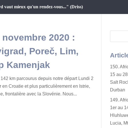
d vaut mieux qu'un rendez-vous..." (Driss)
 9 novembre 2020 :
igrad, Poreč, Lim,
Articl
ap Kamenjak
150. Afr
15 au 28 
142 km parcourus depuis notre départ Lundi 2
Salt Rock
n Croatie et plus particulièrement en Istrie,
Durban
, frontalière avec la Slovénie. Nous...
149. Afr
1er au 14
Hluhluwe
Lucia, Mt