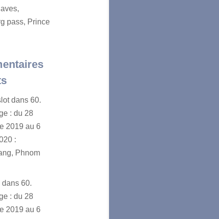
aves,
g pass, Prince
entaires
ts
lot
dans
60.
e : du 28
e 2019 au 6
020 :
ang, Phnom
n
dans
60.
e : du 28
e 2019 au 6