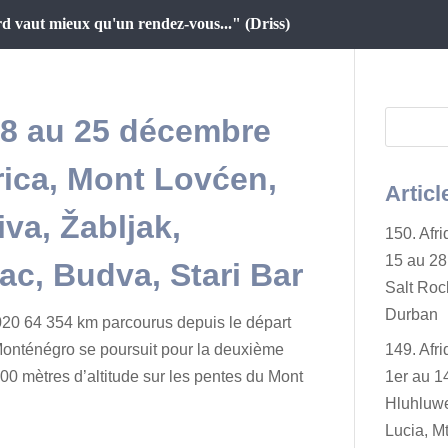
d vaut mieux qu'un rendez-vous..." (Driss)
18 au 25 décembre
rica, Mont Lovćen,
Articl
va, Žabljak,
150. Afr
15 au 28 
ac, Budva, Stari Bar
Salt Rock
Durban
20 64 354 km parcourus depuis le départ
Monténégro se poursuit pour la deuxième
149. Afr
0 mètres d’altitude sur les pentes du Mont
1er au 14
Hluhluwe
Lucia, Mt