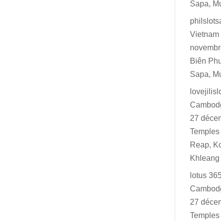
Sapa, M
philslot
Vietnam 
novembr
Biên Ph
Sapa, M
lovejilisl
Cambodg
27 déce
Temples 
Reap, K
Khleang
lotus 36
Cambodg
27 déce
Temples 