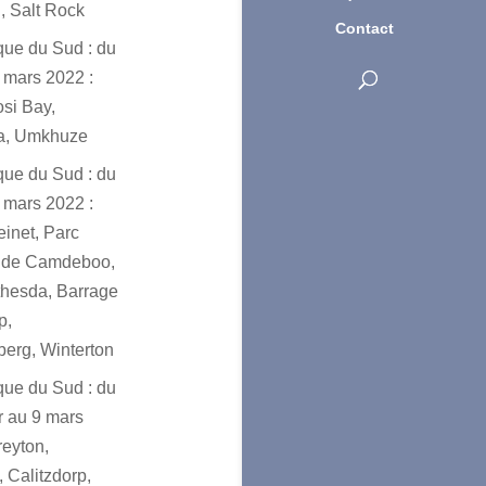
, Salt Rock
Contact
ique du Sud : du
 mars 2022 :
osi Bay,
a, Umkhuze
ique du Sud : du
 mars 2022 :
einet, Parc
l de Camdeboo,
hesda, Barrage
p,
erg, Winterton
ique du Sud : du
er au 9 mars
reyton,
 Calitzdorp,