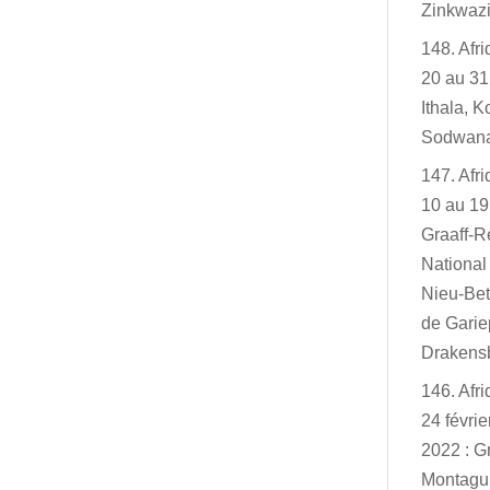
Zinkwazi
148. Afr
20 au 31
Ithala, K
Sodwan
147. Afr
10 au 19
Graaff-R
Nationa
Nieu-Bet
de Garie
Drakensb
146. Afr
24 févri
2022 : G
Montagu,