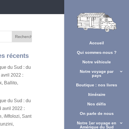
Accueil
Qui sommes-nous ?
es récents
Notre véhicule
ique du Sud : du
Notre voyage par
avril 2022 :
pays
, Ballito,
Boutique : nos livres
Itinéraire
ique du Sud : du
Nos défis
 avril 2022 :
On parle de nous
, iMfolozi, Sant
Notre 1er voyage en
unzini,
Amérique du Sud