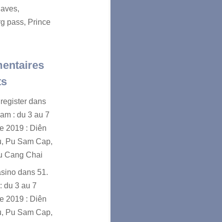
aves,
g pass, Prince
entaires
ts
register
dans
nam : du 3 au 7
e 2019 : Diên
u, Pu Sam Cap,
u Cang Chai
asino
dans
51.
: du 3 au 7
e 2019 : Diên
u, Pu Sam Cap,