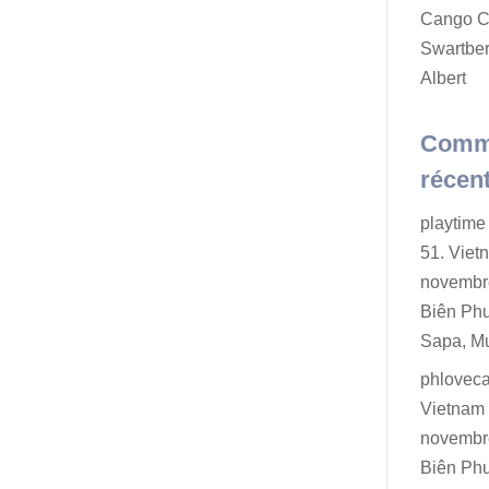
Cango C
Swartber
Albert
Comm
récen
playtime 
51. Viet
novembr
Biên Ph
Sapa, M
phlovec
Vietnam 
novembr
Biên Ph