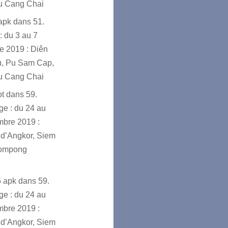
u Cang Chai
sapk
dans
51.
: du 3 au 7
e 2019 : Diên
u, Pu Sam Cap,
u Cang Chai
ot
dans
59.
e : du 24 au
mbre 2019 :
d’Angkor, Siem
ompong
5 apk
dans
59.
e : du 24 au
mbre 2019 :
d’Angkor, Siem