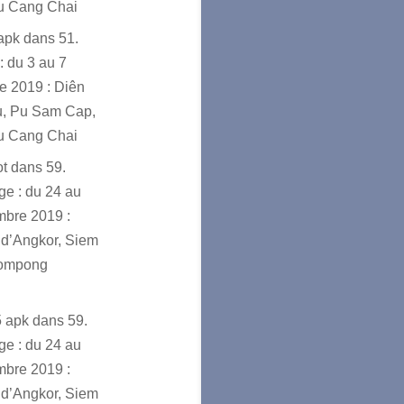
u Cang Chai
sapk
dans
51.
: du 3 au 7
e 2019 : Diên
u, Pu Sam Cap,
u Cang Chai
ot
dans
59.
e : du 24 au
mbre 2019 :
d’Angkor, Siem
ompong
5 apk
dans
59.
e : du 24 au
mbre 2019 :
d’Angkor, Siem