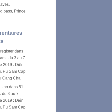
aves,
g pass, Prince
entaires
ts
register
dans
nam : du 3 au 7
e 2019 : Diên
u, Pu Sam Cap,
u Cang Chai
asino
dans
51.
: du 3 au 7
e 2019 : Diên
u, Pu Sam Cap,