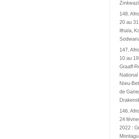
Zinkwazi
148. Afr
20 au 31
Ithala, K
Sodwan
147. Afr
10 au 19
Graaff-R
Nationa
Nieu-Bet
de Garie
Drakensb
146. Afr
24 févri
2022 : G
Montagu,