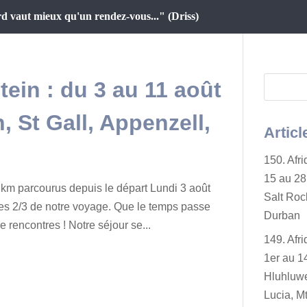
d vaut mieux qu'un rendez-vous..." (Driss)
tein : du 3 au 11 août
, St Gall, Appenzell,
Articl
150. Afr
15 au 28 
km parcourus depuis le départ Lundi 3 août
Salt Rock
es 2/3 de notre voyage. Que le temps passe
Durban
e rencontres ! Notre séjour se...
149. Afr
1er au 14
Hluhluwe
Lucia, Mt