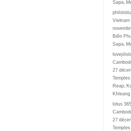
Sapa, M
philslot
Vietnam 
novembr
Biên Ph
Sapa, M
lovejilisl
Cambodg
27 déce
Temples 
Reap, K
Khleang
lotus 36
Cambodg
27 déce
Temples 