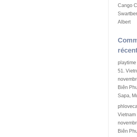
Cango C
Swartber
Albert
Comm
récen
playtime 
51. Viet
novembr
Biên Ph
Sapa, M
phlovec
Vietnam 
novembr
Biên Ph