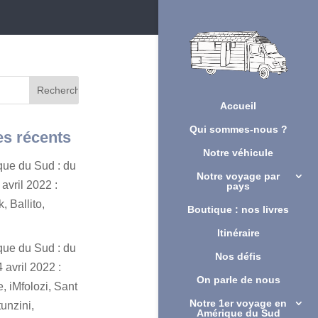
Accueil
Qui sommes-nous ?
es récents
Notre véhicule
ique du Sud : du
Notre voyage par
avril 2022 :
pays
, Ballito,
Boutique : nos livres
Itinéraire
ique du Sud : du
Nos défis
 avril 2022 :
On parle de nous
, iMfolozi, Sant
Notre 1er voyage en
unzini,
Amérique du Sud