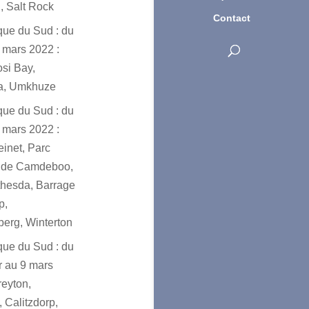
, Salt Rock
Contact
ique du Sud : du
 mars 2022 :
osi Bay,
a, Umkhuze
ique du Sud : du
 mars 2022 :
einet, Parc
l de Camdeboo,
hesda, Barrage
p,
erg, Winterton
ique du Sud : du
er au 9 mars
reyton,
 Calitzdorp,