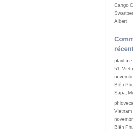
Cango C
Swartber
Albert
Comm
récen
playtime 
51. Viet
novembr
Biên Ph
Sapa, M
phlovec
Vietnam 
novembr
Biên Ph