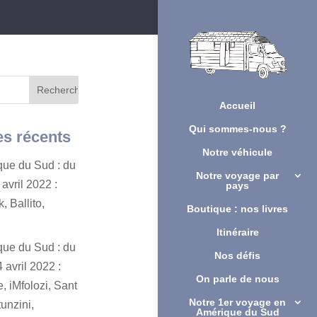
Accueil
Qui sommes-nous ?
es récents
Notre véhicule
ique du Sud : du
Notre voyage par
avril 2022 :
pays
, Ballito,
Boutique : nos livres
Itinéraire
ique du Sud : du
Nos défis
 avril 2022 :
On parle de nous
, iMfolozi, Sant
Notre 1er voyage en
unzini,
Amérique du Sud