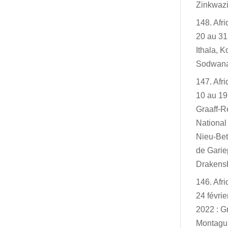
Zinkwazi
148. Afr
20 au 31
Ithala, K
Sodwan
147. Afr
10 au 19
Graaff-R
Nationa
Nieu-Bet
de Garie
Drakensb
146. Afr
24 févri
2022 : G
Montagu,