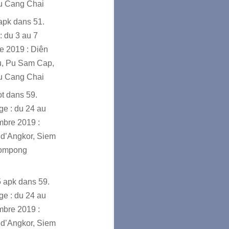
u Cang Chai
sapk
dans
51.
: du 3 au 7
e 2019 : Diên
u, Pu Sam Cap,
u Cang Chai
ot
dans
59.
e : du 24 au
mbre 2019 :
d’Angkor, Siem
ompong
5 apk
dans
59.
e : du 24 au
mbre 2019 :
d’Angkor, Siem