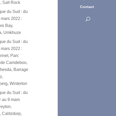
, Salt Rock
Contact
ique du Sud : du
 mars 2022 :
osi Bay,
a, Umkhuze
ique du Sud : du
 mars 2022 :
einet, Parc
l de Camdeboo,
hesda, Barrage
p,
erg, Winterton
ique du Sud : du
er au 9 mars
reyton,
 Calitzdorp,