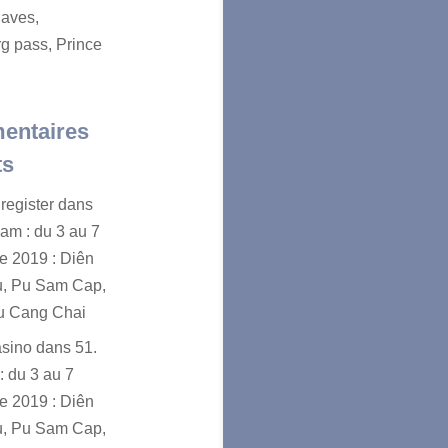
aves,
g pass, Prince
entaires
ts
register
dans
nam : du 3 au 7
e 2019 : Diên
u, Pu Sam Cap,
u Cang Chai
asino
dans
51.
: du 3 au 7
e 2019 : Diên
u, Pu Sam Cap,