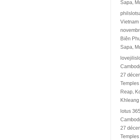
Sapa, M
philslot
Vietnam 
novembr
Biên Ph
Sapa, M
lovejilisl
Cambodg
27 déce
Temples 
Reap, K
Khleang
lotus 36
Cambodg
27 déce
Temples 