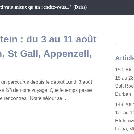
d vaut mieux qu'un rendez-vous..." (Driss)
tein : du 3 au 11 août
, St Gall, Appenzell,
Articl
150. Afr
15 au 28 
km parcourus depuis le départ Lundi 3 août
Salt Rock
es 2/3 de notre voyage. Que le temps passe
Durban
e rencontres ! Notre séjour se...
149. Afr
1er au 14
Hluhluwe
Lucia, Mt