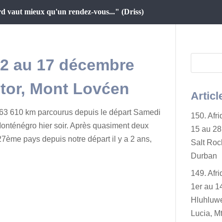
d vaut mieux qu'un rendez-vous..." (Driss)
12 au 17 décembre
tor, Mont Lovćen
Articl
63 610 km parcourus depuis le départ Samedi
150. Afr
nténégro hier soir. Après quasiment deux
15 au 28 
7ème pays depuis notre départ il y a 2 ans,
Salt Rock
Durban
149. Afr
1er au 14
Hluhluwe
Lucia, Mt