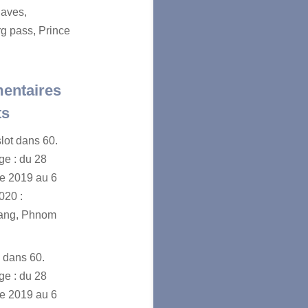
aves,
g pass, Prince
entaires
ts
lot
dans
60.
e : du 28
e 2019 au 6
020 :
ang, Phnom
n
dans
60.
e : du 28
e 2019 au 6