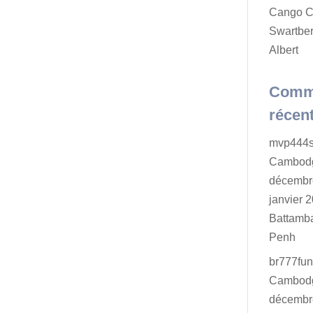
Cango C
Swartber
Albert
Comm
récen
mvp444s
Cambodg
décembr
janvier 2
Battamb
Penh
br777fu
Cambodg
décembr