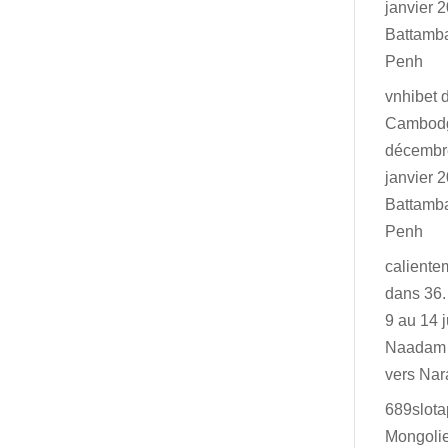
janvier 2
Battamb
Penh
vnhibet
Cambodg
décembr
janvier 2
Battamb
Penh
caliente
dans
36.
9 au 14 j
Naadam 
vers Na
689slot
Mongolie