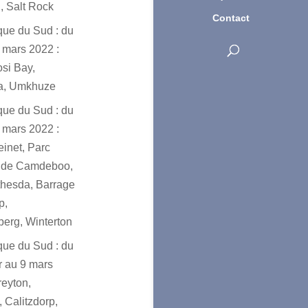
, Salt Rock
Contact
ique du Sud : du
 mars 2022 :
osi Bay,
a, Umkhuze
ique du Sud : du
 mars 2022 :
einet, Parc
l de Camdeboo,
hesda, Barrage
p,
erg, Winterton
ique du Sud : du
er au 9 mars
reyton,
 Calitzdorp,