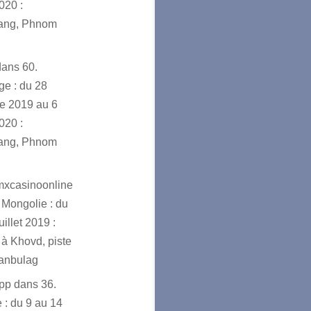
020 :
ang, Phnom
dans
60.
e : du 28
e 2019 au 6
020 :
ang, Phnom
mxcasinoonline
 Mongolie : du
uillet 2019 :
à Khovd, piste
ranbulag
app
dans
36.
 : du 9 au 14