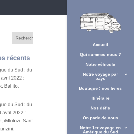
Accueil
Qui sommes-nous ?
es récents
Notre véhicule
ique du Sud : du
Notre voyage par
avril 2022 :
pays
, Ballito,
Boutique : nos livres
Itinéraire
ique du Sud : du
Nos défis
 avril 2022 :
On parle de nous
, iMfolozi, Sant
Notre 1er voyage en
unzini,
Amérique du Sud